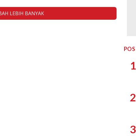
AH LEBIH BANYAK
POS
1
2
3