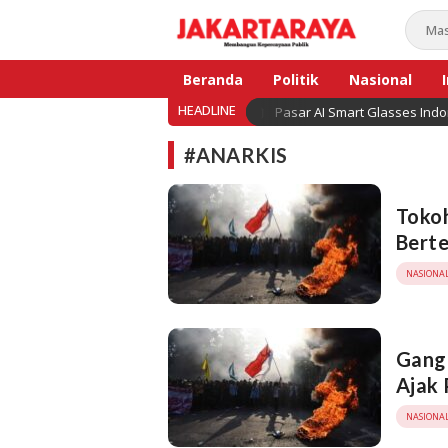
Jakarta Raya
Membangun Kepercayaan Publik
Beranda
Politik
Nasional
HEADLINE
Pasar AI Smart Glasses Ind
Bisnis
#ANARKIS
Toko
Berte
NASIONA
Ganggu
Ajak 
NASIONA