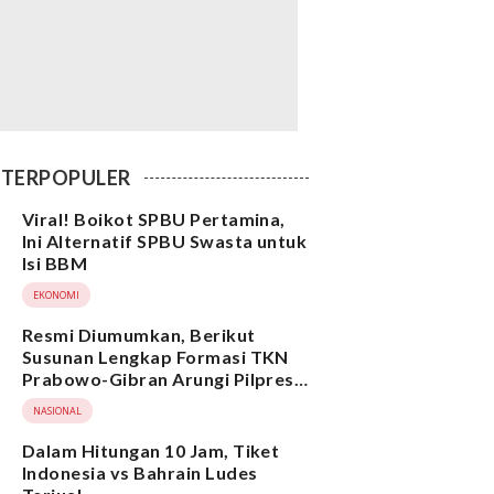
TERPOPULER
Viral! Boikot SPBU Pertamina,
Ini Alternatif SPBU Swasta untuk
Isi BBM
EKONOMI
Resmi Diumumkan, Berikut
Susunan Lengkap Formasi TKN
Prabowo-Gibran Arungi Pilpres
2024, Ada Ridwan Kamil hingga
NASIONAL
Suami Yenny Wahid
Dalam Hitungan 10 Jam, Tiket
Indonesia vs Bahrain Ludes