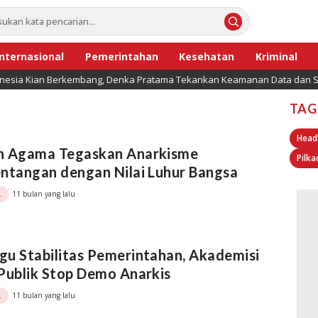
Internasional
Pemerintahan
Kesehatan
Kriminal
onesia Kian Berkembang, Denka Pratama Tekankan Keamanan Data dan Se
TAG
Head
h Agama Tegaskan Anarkisme
Pilka
ntangan dengan Nilai Luhur Bangsa
11 bulan yang lalu
L
 Stabilitas Pemerintahan, Akademisi
Publik Stop Demo Anarkis
11 bulan yang lalu
L