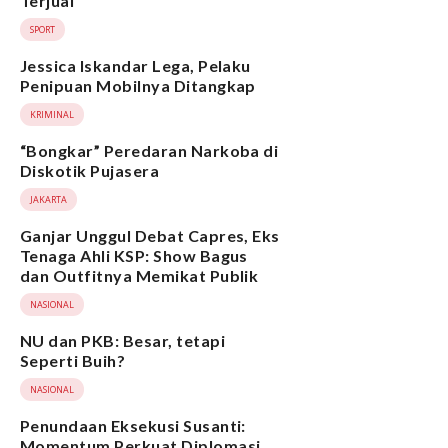
Terjual
SPORT
Jessica Iskandar Lega, Pelaku
Penipuan Mobilnya Ditangkap
KRIMINAL
“Bongkar” Peredaran Narkoba di
Diskotik Pujasera
JAKARTA
Ganjar Unggul Debat Capres, Eks
Tenaga Ahli KSP: Show Bagus
dan Outfitnya Memikat Publik
NASIONAL
NU dan PKB: Besar, tetapi
Seperti Buih?
NASIONAL
Penundaan Eksekusi Susanti:
Momentum Perkuat Diplomasi,