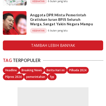
6 bulan yang lalu
KESEHATAN
Anggota DPR Minta Pemerintah
Gratiskan Iuran BPJS Seluruh
Warga, Sangat Yakin Negara Mampu
6 bulan yang lalu
KESEHATAN
TAMBAH LEBIH BANYAK
TAG
TERPOPULER
Headline
Breaking News
Berita Hari ini
Pilkada 2024
Pilpres 2024
pemerintahan
fyp