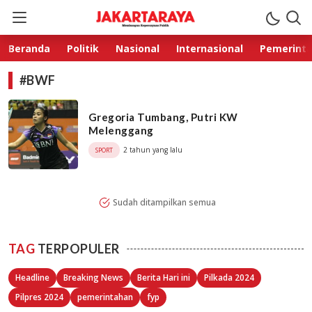
Jakarta Raya
Membangun Kepercayaan Publik
Beranda
Politik
Nasional
Internasional
Pemerint
#BWF
Gregoria Tumbang, Putri KW
Melenggang
2 tahun yang lalu
SPORT
Sudah ditampilkan semua
TAG
TERPOPULER
Headline
Breaking News
Berita Hari ini
Pilkada 2024
Pilpres 2024
pemerintahan
fyp