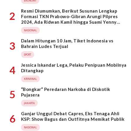
EKONOMI
Resmi Diumumkan, Berikut Susunan Lengkap
2
Formasi TKN Prabowo-Gibran Arungi Pilpres
2024, Ada Ridwan Kamil hingga Suami Yenny
Wahid
NASIONAL
Dalam Hitungan 10 Jam, Tiket Indonesia vs
3
Bahrain Ludes Terjual
SPORT
Jessica Iskandar Lega, Pelaku Penipuan Mobilnya
4
Ditangkap
KRIMINAL
“Bongkar” Peredaran Narkoba di Diskotik
5
Pujasera
JAKARTA
Ganjar Unggul Debat Capres, Eks Tenaga Ahli
6
KSP: Show Bagus dan Outfitnya Memikat Publik
NASIONAL