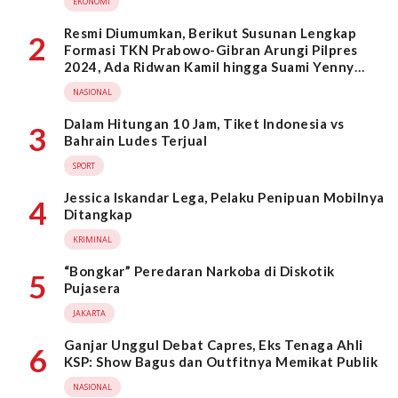
EKONOMI
Resmi Diumumkan, Berikut Susunan Lengkap
2
Formasi TKN Prabowo-Gibran Arungi Pilpres
2024, Ada Ridwan Kamil hingga Suami Yenny
Wahid
NASIONAL
Dalam Hitungan 10 Jam, Tiket Indonesia vs
3
Bahrain Ludes Terjual
SPORT
Jessica Iskandar Lega, Pelaku Penipuan Mobilnya
4
Ditangkap
KRIMINAL
“Bongkar” Peredaran Narkoba di Diskotik
5
Pujasera
JAKARTA
Ganjar Unggul Debat Capres, Eks Tenaga Ahli
6
KSP: Show Bagus dan Outfitnya Memikat Publik
NASIONAL