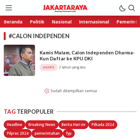
Jakarta Raya
Membangun Kepercayaan Publik
Beranda
Politik
Nasional
Internasional
Pemerint
#CALON INDEPENDEN
Kamis Malam, Calon Independen Dharma-
Kun Daftar ke KPU DKI
2 tahun yang lalu
JAKARTA
Sudah ditampilkan semua
TAG
TERPOPULER
Headline
Breaking News
Berita Hari ini
Pilkada 2024
Pilpres 2024
pemerintahan
fyp