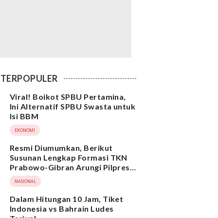
TERPOPULER
Viral! Boikot SPBU Pertamina,
Ini Alternatif SPBU Swasta untuk
Isi BBM
EKONOMI
Resmi Diumumkan, Berikut
Susunan Lengkap Formasi TKN
Prabowo-Gibran Arungi Pilpres
2024, Ada Ridwan Kamil hingga
NASIONAL
Suami Yenny Wahid
Dalam Hitungan 10 Jam, Tiket
Indonesia vs Bahrain Ludes