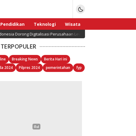
Pendidikan
Teknologi
Wisata
sia Dorong Digitalisasi Perusahaan Lewat ERP yang Disesuaikan dengan 
Sport
TERPOPULER
line
Breaking News
Berita Hari ini
da 2024
Pilpres 2024
pemerintahan
fyp