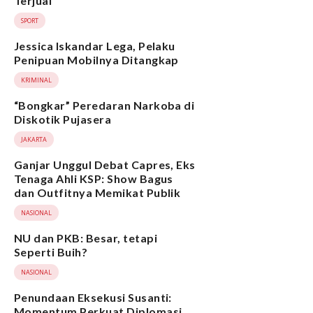
Terjual
SPORT
Jessica Iskandar Lega, Pelaku
Penipuan Mobilnya Ditangkap
KRIMINAL
“Bongkar” Peredaran Narkoba di
Diskotik Pujasera
JAKARTA
Ganjar Unggul Debat Capres, Eks
Tenaga Ahli KSP: Show Bagus
dan Outfitnya Memikat Publik
NASIONAL
NU dan PKB: Besar, tetapi
Seperti Buih?
NASIONAL
Penundaan Eksekusi Susanti:
Momentum Perkuat Diplomasi,