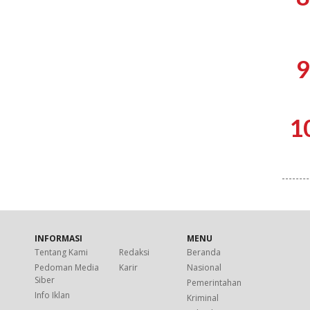
9
1
INFORMASI
MENU
Tentang Kami
Redaksi
Beranda
Pedoman Media
Karir
Nasional
Siber
Pemerintahan
Info Iklan
Kriminal