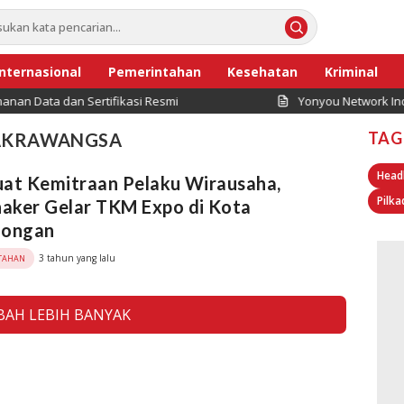
Internasional
Pemerintahan
Kesehatan
Kriminal
Data dan Sertifikasi Resmi
Yonyou Network Indone
TAG
CAKRAWANGSA
Head
at Kemitraan Pelaku Wirausaha,
Pilka
aker Gelar TKM Expo di Kota
longan
3 tahun yang lalu
TAHAN
AH LEBIH BANYAK