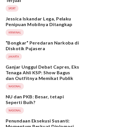
Terjual
SPORT
Jessica Iskandar Lega, Pelaku
Penipuan Mobilnya Ditangkap
KRIMINAL
“Bongkar” Peredaran Narkoba di
Diskotik Pujasera
JAKARTA
Ganjar Unggul Debat Capres, Eks
Tenaga Ahli KSP: Show Bagus
dan Outfitnya Memikat Publik
NASIONAL
NU dan PKB: Besar, tetapi
Seperti Buih?
NASIONAL
Penundaan Eksekusi Susanti:
Momentum Perkuat Diplomasi,