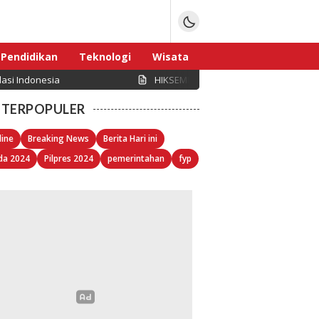
Pendidikan
Teknologi
Wisata
asi Indonesia
HIKSEMI Perkuat Infrastruktur Data C
Sport
TERPOPULER
line
Breaking News
Berita Hari ini
da 2024
Pilpres 2024
pemerintahan
fyp