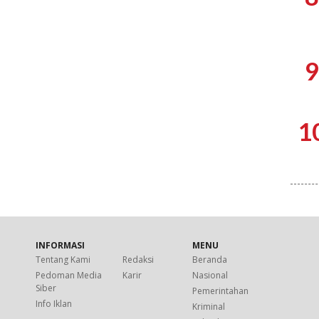
9
1
INFORMASI
MENU
Tentang Kami
Redaksi
Beranda
Pedoman Media
Karir
Nasional
Siber
Pemerintahan
Info Iklan
Kriminal