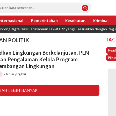
Internasional
Pemerintahan
Kesehatan
Kriminal
orong Digitalisasi Perusahaan Lewat ERP yang Disesuaikan dengan Regul
TAG
AN POLITIK
Head
dkan Lingkungan Berkelanjutan, PLN
Pilka
kan Pengalaman Kelola Program
embangan Lingkungan
2 tahun yang lalu
AH LEBIH BANYAK