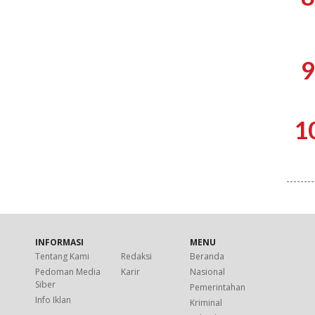
9
1
INFORMASI
MENU
Tentang Kami
Redaksi
Beranda
Pedoman Media
Karir
Nasional
Siber
Pemerintahan
Info Iklan
Kriminal