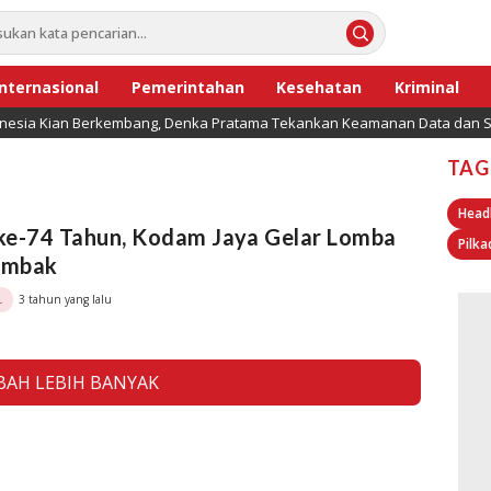
Internasional
Pemerintahan
Kesehatan
Kriminal
onesia Kian Berkembang, Denka Pratama Tekankan Keamanan Data dan Se
TAG
Head
ke-74 Tahun, Kodam Jaya Gelar Lomba
Pilka
embak
3 tahun yang lalu
L
AH LEBIH BANYAK