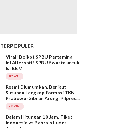
TERPOPULER
Viral! Boikot SPBU Pertamina,
Ini Alternatif SPBU Swasta untuk
Isi BBM
EKONOMI
Resmi Diumumkan, Berikut
Susunan Lengkap Formasi TKN
Prabowo-Gibran Arungi Pilpres
2024, Ada Ridwan Kamil hingga
NASIONAL
Suami Yenny Wahid
Dalam Hitungan 10 Jam, Tiket
Indonesia vs Bahrain Ludes