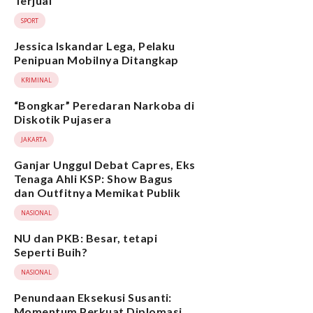
Terjual
SPORT
Jessica Iskandar Lega, Pelaku
Penipuan Mobilnya Ditangkap
KRIMINAL
“Bongkar” Peredaran Narkoba di
Diskotik Pujasera
JAKARTA
Ganjar Unggul Debat Capres, Eks
Tenaga Ahli KSP: Show Bagus
dan Outfitnya Memikat Publik
NASIONAL
NU dan PKB: Besar, tetapi
Seperti Buih?
NASIONAL
Penundaan Eksekusi Susanti:
Momentum Perkuat Diplomasi,