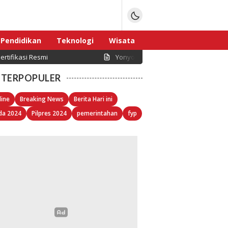
Pendidikan
Teknologi
Wisata
rtifikasi Resmi
Yonyou Network Indonesia Dorong D
Sport
TERPOPULER
line
Breaking News
Berita Hari ini
da 2024
Pilpres 2024
pemerintahan
fyp