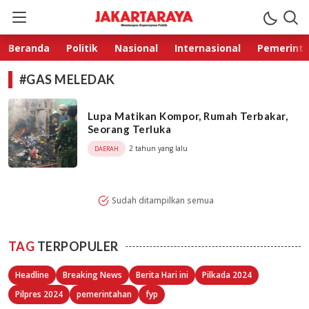
Jakarta Raya
Membangun Kepercayaan Publik
Beranda
Politik
Nasional
Internasional
Pemerint
#GAS MELEDAK
Lupa Matikan Kompor, Rumah Terbakar,
Seorang Terluka
2 tahun yang lalu
DAERAH
Sudah ditampilkan semua
TAG
TERPOPULER
Headline
Breaking News
Berita Hari ini
Pilkada 2024
Pilpres 2024
pemerintahan
fyp