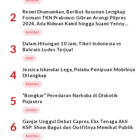
EKONOMI
Resmi Diumumkan, Berikut Susunan Lengkap
2
Formasi TKN Prabowo-Gibran Arungi Pilpres
2024, Ada Ridwan Kamil hingga Suami Yenny
Wahid
NASIONAL
Dalam Hitungan 10 Jam, Tiket Indonesia vs
3
Bahrain Ludes Terjual
SPORT
Jessica Iskandar Lega, Pelaku Penipuan Mobilnya
4
Ditangkap
KRIMINAL
“Bongkar” Peredaran Narkoba di Diskotik
5
Pujasera
JAKARTA
Ganjar Unggul Debat Capres, Eks Tenaga Ahli
6
KSP: Show Bagus dan Outfitnya Memikat Publik
NASIONAL