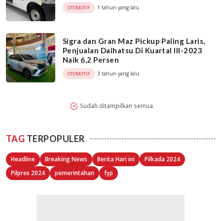
1 tahun yang lalu
OTOMOTIF
Sigra dan Gran Maz Pickup Paling Laris,
Penjualan Daihatsu Di Kuartal III-2023
Naik 6,2 Persen
3 tahun yang lalu
OTOMOTIF
Sudah ditampilkan semua
TAG
TERPOPULER
Headline
Breaking News
Berita Hari ini
Pilkada 2024
Pilpres 2024
pemerintahan
fyp