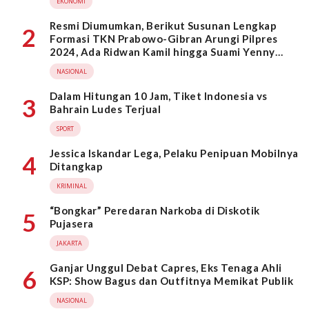
EKONOMI
Resmi Diumumkan, Berikut Susunan Lengkap
2
Formasi TKN Prabowo-Gibran Arungi Pilpres
2024, Ada Ridwan Kamil hingga Suami Yenny
Wahid
NASIONAL
Dalam Hitungan 10 Jam, Tiket Indonesia vs
3
Bahrain Ludes Terjual
SPORT
Jessica Iskandar Lega, Pelaku Penipuan Mobilnya
4
Ditangkap
KRIMINAL
“Bongkar” Peredaran Narkoba di Diskotik
5
Pujasera
JAKARTA
Ganjar Unggul Debat Capres, Eks Tenaga Ahli
6
KSP: Show Bagus dan Outfitnya Memikat Publik
NASIONAL