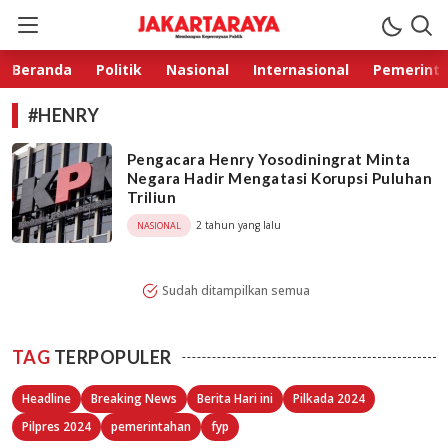
Jakarta Raya
Membangun Kepercayaan Publik
Beranda
Politik
Nasional
Internasional
Pemerint
#HENRY
Pengacara Henry Yosodiningrat Minta
Negara Hadir Mengatasi Korupsi Puluhan
Triliun
2 tahun yang lalu
NASIONAL
Sudah ditampilkan semua
TAG
TERPOPULER
Headline
Breaking News
Berita Hari ini
Pilkada 2024
Pilpres 2024
pemerintahan
fyp