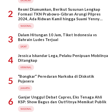
EKONOMI
Resmi Diumumkan, Berikut Susunan Lengkap
2
Formasi TKN Prabowo-Gibran Arungi Pilpres
2024, Ada Ridwan Kamil hingga Suami Yenny
Wahid
NASIONAL
Dalam Hitungan 10 Jam, Tiket Indonesia vs
3
Bahrain Ludes Terjual
SPORT
Jessica Iskandar Lega, Pelaku Penipuan Mobilnya
4
Ditangkap
KRIMINAL
“Bongkar” Peredaran Narkoba di Diskotik
5
Pujasera
JAKARTA
Ganjar Unggul Debat Capres, Eks Tenaga Ahli
6
KSP: Show Bagus dan Outfitnya Memikat Publik
NASIONAL