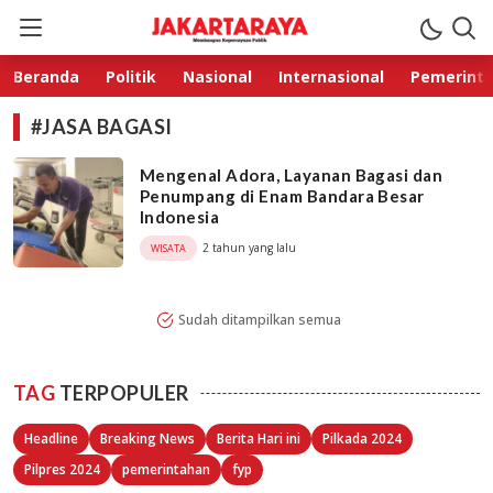
Jakarta Raya
Membangun Kepercayaan Publik
Beranda
Politik
Nasional
Internasional
Pemerint
#JASA BAGASI
Mengenal Adora, Layanan Bagasi dan
Penumpang di Enam Bandara Besar
Indonesia
2 tahun yang lalu
WISATA
Sudah ditampilkan semua
TAG
TERPOPULER
Headline
Breaking News
Berita Hari ini
Pilkada 2024
Pilpres 2024
pemerintahan
fyp