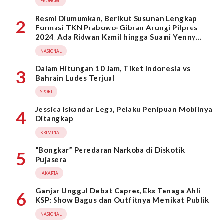
EKONOMI
Resmi Diumumkan, Berikut Susunan Lengkap
2
Formasi TKN Prabowo-Gibran Arungi Pilpres
2024, Ada Ridwan Kamil hingga Suami Yenny
Wahid
NASIONAL
Dalam Hitungan 10 Jam, Tiket Indonesia vs
3
Bahrain Ludes Terjual
SPORT
Jessica Iskandar Lega, Pelaku Penipuan Mobilnya
4
Ditangkap
KRIMINAL
“Bongkar” Peredaran Narkoba di Diskotik
5
Pujasera
JAKARTA
Ganjar Unggul Debat Capres, Eks Tenaga Ahli
6
KSP: Show Bagus dan Outfitnya Memikat Publik
NASIONAL