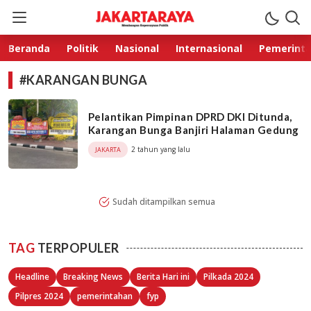
Jakarta Raya
Membangun Kepercayaan Publik
Beranda
Politik
Nasional
Internasional
Pemerint
#KARANGAN BUNGA
Pelantikan Pimpinan DPRD DKI Ditunda,
Karangan Bunga Banjiri Halaman Gedung
2 tahun yang lalu
JAKARTA
Sudah ditampilkan semua
TAG
TERPOPULER
Headline
Breaking News
Berita Hari ini
Pilkada 2024
Pilpres 2024
pemerintahan
fyp