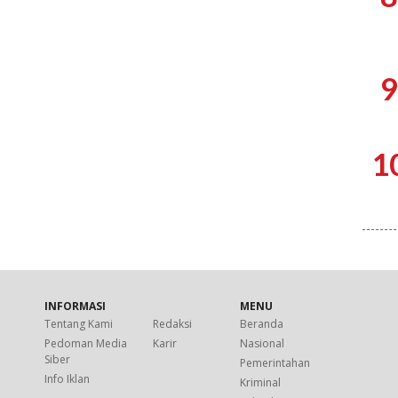
9
1
INFORMASI
MENU
Tentang Kami
Redaksi
Beranda
Pedoman Media
Karir
Nasional
Siber
Pemerintahan
Info Iklan
Kriminal