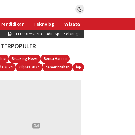
Pendidikan
Teknologi
Wisata
11.000 Peserta Hadiri Apel Kebangsaan “Jaga Jakarta untuk Indon
Sport
TERPOPULER
line
Breaking News
Berita Hari ini
da 2024
Pilpres 2024
pemerintahan
fyp