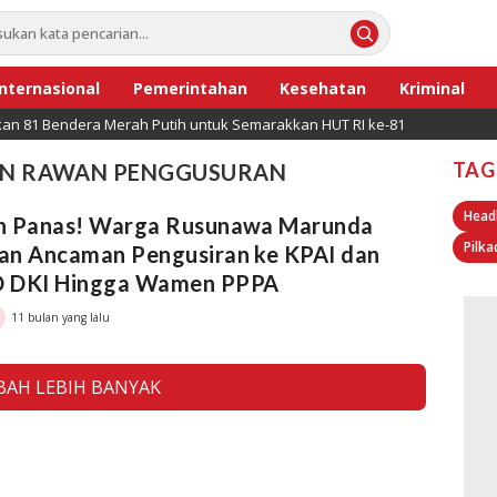
Internasional
Pemerintahan
Kesehatan
Kriminal
ikan 81 Bendera Merah Putih untuk Semarakkan HUT RI ke-81
TAG
UN RAWAN PENGGUSURAN
Head
n Panas! Warga Rusunawa Marunda
Pilka
an Ancaman Pengusiran ke KPAI dan
 DKI Hingga Wamen PPPA
11 bulan yang lalu
AH LEBIH BANYAK