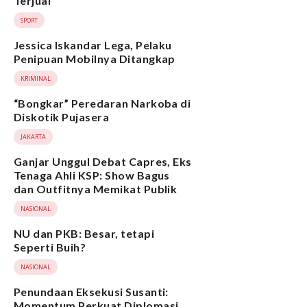
Terjual
SPORT
Jessica Iskandar Lega, Pelaku
Penipuan Mobilnya Ditangkap
KRIMINAL
“Bongkar” Peredaran Narkoba di
Diskotik Pujasera
JAKARTA
Ganjar Unggul Debat Capres, Eks
Tenaga Ahli KSP: Show Bagus
dan Outfitnya Memikat Publik
NASIONAL
NU dan PKB: Besar, tetapi
Seperti Buih?
NASIONAL
Penundaan Eksekusi Susanti:
Momentum Perkuat Diplomasi,