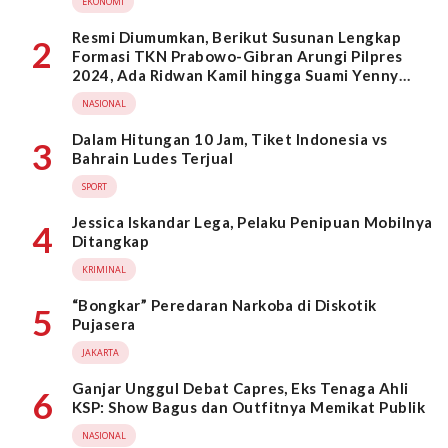
EKONOMI
Resmi Diumumkan, Berikut Susunan Lengkap
2
Formasi TKN Prabowo-Gibran Arungi Pilpres
2024, Ada Ridwan Kamil hingga Suami Yenny
Wahid
NASIONAL
Dalam Hitungan 10 Jam, Tiket Indonesia vs
3
Bahrain Ludes Terjual
SPORT
Jessica Iskandar Lega, Pelaku Penipuan Mobilnya
4
Ditangkap
KRIMINAL
“Bongkar” Peredaran Narkoba di Diskotik
5
Pujasera
JAKARTA
Ganjar Unggul Debat Capres, Eks Tenaga Ahli
6
KSP: Show Bagus dan Outfitnya Memikat Publik
NASIONAL