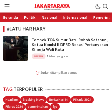
Jakarta Raya
Membangun Kepercayaan Publik
Beranda
Politik
Nasional
Internasional
Pemerint
#LATU HAR HARY
Tembok TPA Sumur Batu Roboh Setahun,
Ketua Komisi II DPRD Bekasi Pertanyakan
Kinerja Wali Kota
1 tahun yang lalu
DAERAH
Sudah ditampilkan semua
TAG
TERPOPULER
Headline
Breaking News
Berita Hari ini
Pilkada 2024
Pilpres 2024
pemerintahan
fyp