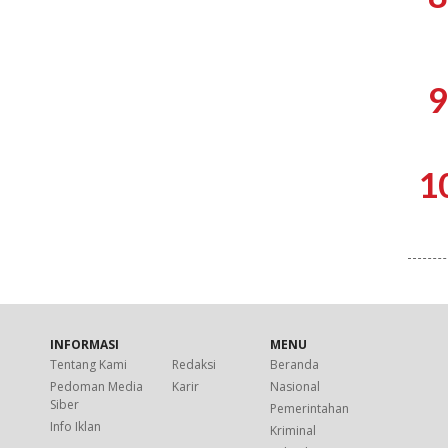
9
1
INFORMASI
MENU
Tentang Kami
Redaksi
Beranda
Pedoman Media
Karir
Nasional
Siber
Pemerintahan
Info Iklan
Kriminal