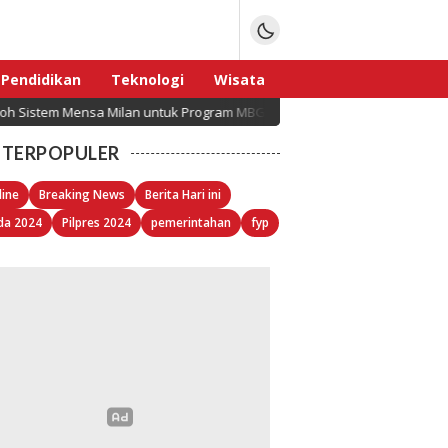
Pendidikan
Teknologi
Wisata
stem Mensa Milan untuk Program MBG? Ini Alasannya!
Sport
TERPOPULER
line
Breaking News
Berita Hari ini
da 2024
Pilpres 2024
pemerintahan
fyp