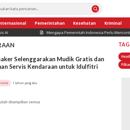
Internasional
Pemerintahan
Kesehatan
Kriminal
I
Mengapa Pemerintah Indonesia Perlu Mencontoh Si
TAG
RAAN
Head
aker Selenggarakan Mudik Gratis dan
Pilka
an Servis Kendaraan untuk Idulfitri
1 tahun yang lalu
TAHAN
udah ditampilkan semua