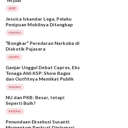
Terjual
SPORT
Jessica Iskandar Lega, Pelaku
Penipuan Mobilnya Ditangkap
KRIMINAL
“Bongkar” Peredaran Narkoba di
Diskotik Pujasera
JAKARTA
Ganjar Unggul Debat Capres, Eks
Tenaga Ahli KSP: Show Bagus
dan Outfitnya Memikat Publik
NASIONAL
NU dan PKB: Besar, tetapi
Seperti Buih?
NASIONAL
Penundaan Eksekusi Susanti:
Momentum Perkuat Diplomasi,