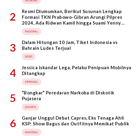
EKONOMI
Resmi Diumumkan, Berikut Susunan Lengkap
2
Formasi TKN Prabowo-Gibran Arungi Pilpres
2024, Ada Ridwan Kamil hingga Suami Yenny
Wahid
NASIONAL
Dalam Hitungan 10 Jam, Tiket Indonesia vs
3
Bahrain Ludes Terjual
SPORT
Jessica Iskandar Lega, Pelaku Penipuan Mobilnya
4
Ditangkap
KRIMINAL
“Bongkar” Peredaran Narkoba di Diskotik
5
Pujasera
JAKARTA
Ganjar Unggul Debat Capres, Eks Tenaga Ahli
6
KSP: Show Bagus dan Outfitnya Memikat Publik
NASIONAL