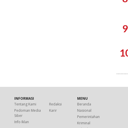
9
1
INFORMASI
MENU
Tentang Kami
Redaksi
Beranda
Pedoman Media
Karir
Nasional
Siber
Pemerintahan
Info Iklan
Kriminal