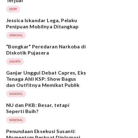
Terjual
SPORT
Jessica Iskandar Lega, Pelaku
Penipuan Mobilnya Ditangkap
KRIMINAL
“Bongkar” Peredaran Narkoba di
Diskotik Pujasera
JAKARTA
Ganjar Unggul Debat Capres, Eks
Tenaga Ahli KSP: Show Bagus
dan Outfitnya Memikat Publik
NASIONAL
NU dan PKB: Besar, tetapi
Seperti Buih?
NASIONAL
Penundaan Eksekusi Susanti:
Momentum Perkuat Diplomasi,