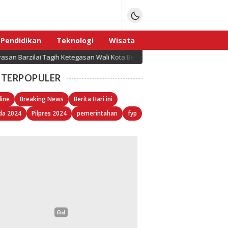
Pendidikan
Teknologi
Wisata
 Barzilai Tagih Ketegasan Wali Kota Bekasi soal Lahan Kranji
Sport
TERPOPULER
line
Breaking News
Berita Hari ini
da 2024
Pilpres 2024
pemerintahan
fyp