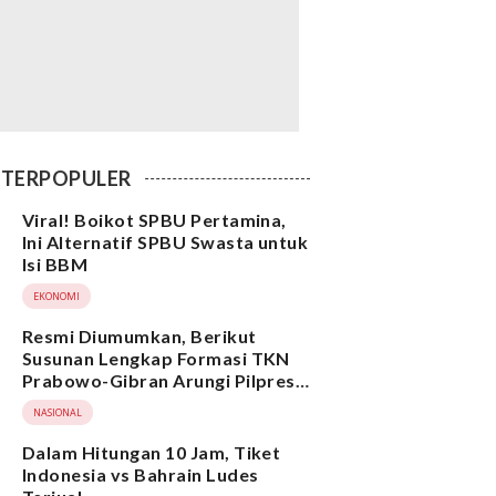
TERPOPULER
Viral! Boikot SPBU Pertamina,
Ini Alternatif SPBU Swasta untuk
Isi BBM
EKONOMI
Resmi Diumumkan, Berikut
Susunan Lengkap Formasi TKN
Prabowo-Gibran Arungi Pilpres
2024, Ada Ridwan Kamil hingga
NASIONAL
Suami Yenny Wahid
Dalam Hitungan 10 Jam, Tiket
Indonesia vs Bahrain Ludes