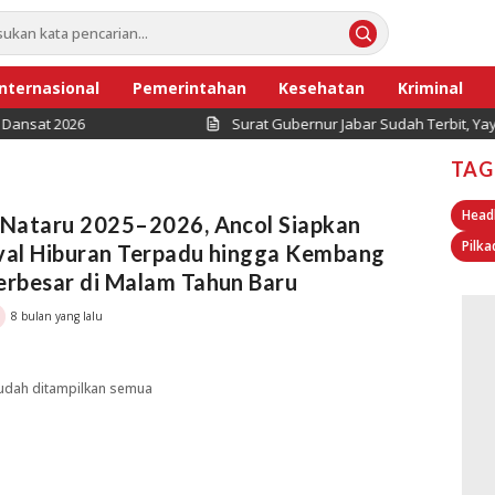
Internasional
Pemerintahan
Kesehatan
Kriminal
nsat 2026
Surat Gubernur Jabar Sudah Terbit, Yayasan
TAG
Head
 Nataru 2025–2026, Ancol Siapkan
Pilka
val Hiburan Terpadu hingga Kembang
erbesar di Malam Tahun Baru
8 bulan yang lalu
udah ditampilkan semua