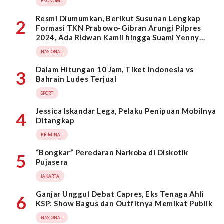
EKONOMI
Resmi Diumumkan, Berikut Susunan Lengkap
2
Formasi TKN Prabowo-Gibran Arungi Pilpres
2024, Ada Ridwan Kamil hingga Suami Yenny
Wahid
NASIONAL
Dalam Hitungan 10 Jam, Tiket Indonesia vs
3
Bahrain Ludes Terjual
SPORT
Jessica Iskandar Lega, Pelaku Penipuan Mobilnya
4
Ditangkap
KRIMINAL
“Bongkar” Peredaran Narkoba di Diskotik
5
Pujasera
JAKARTA
Ganjar Unggul Debat Capres, Eks Tenaga Ahli
6
KSP: Show Bagus dan Outfitnya Memikat Publik
NASIONAL