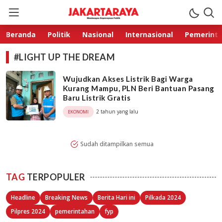
Jakarta Raya
Membangun Kepercayaan Publik
Beranda
Politik
Nasional
Internasional
Pemerint
#LIGHT UP THE DREAM
Wujudkan Akses Listrik Bagi Warga
Kurang Mampu, PLN Beri Bantuan Pasang
Baru Listrik Gratis
2 tahun yang lalu
EKONOMI
Sudah ditampilkan semua
TAG
TERPOPULER
Headline
Breaking News
Berita Hari ini
Pilkada 2024
Pilpres 2024
pemerintahan
fyp