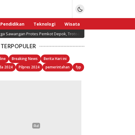
Pendidikan
Teknologi
Wisata
ga Sawangan Protes Pemkot Depok, Trotoar Senilai Miliaran Rupiah Tap
Sport
TERPOPULER
line
Breaking News
Berita Hari ini
da 2024
Pilpres 2024
pemerintahan
fyp