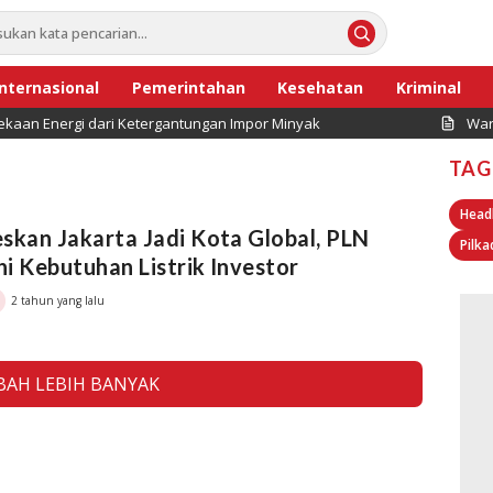
Internasional
Pemerintahan
Kesehatan
Kriminal
kaan Energi dari Ketergantungan Impor Minyak
War
TAG
Head
skan Jakarta Jadi Kota Global, PLN
Pilka
i Kebutuhan Listrik Investor
2 tahun yang lalu
AH LEBIH BANYAK