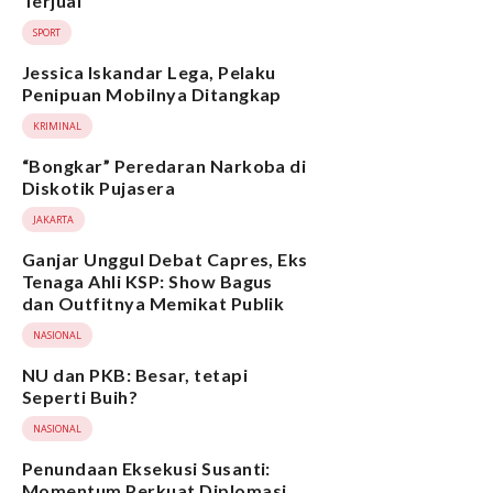
Terjual
SPORT
Jessica Iskandar Lega, Pelaku
Penipuan Mobilnya Ditangkap
KRIMINAL
“Bongkar” Peredaran Narkoba di
Diskotik Pujasera
JAKARTA
Ganjar Unggul Debat Capres, Eks
Tenaga Ahli KSP: Show Bagus
dan Outfitnya Memikat Publik
NASIONAL
NU dan PKB: Besar, tetapi
Seperti Buih?
NASIONAL
Penundaan Eksekusi Susanti:
Momentum Perkuat Diplomasi,