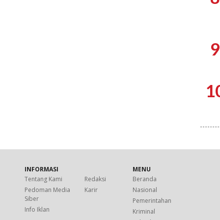
9
1
INFORMASI
MENU
Tentang Kami
Redaksi
Beranda
Pedoman Media
Karir
Nasional
Siber
Pemerintahan
Info Iklan
Kriminal