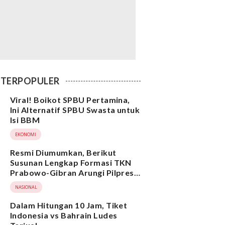
TERPOPULER
Viral! Boikot SPBU Pertamina,
Ini Alternatif SPBU Swasta untuk
Isi BBM
EKONOMI
Resmi Diumumkan, Berikut
Susunan Lengkap Formasi TKN
Prabowo-Gibran Arungi Pilpres
2024, Ada Ridwan Kamil hingga
NASIONAL
Suami Yenny Wahid
Dalam Hitungan 10 Jam, Tiket
Indonesia vs Bahrain Ludes