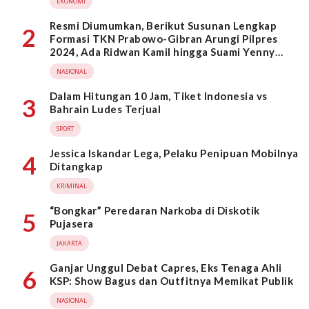
EKONOMI
Resmi Diumumkan, Berikut Susunan Lengkap
2
Formasi TKN Prabowo-Gibran Arungi Pilpres
2024, Ada Ridwan Kamil hingga Suami Yenny
Wahid
NASIONAL
Dalam Hitungan 10 Jam, Tiket Indonesia vs
3
Bahrain Ludes Terjual
SPORT
Jessica Iskandar Lega, Pelaku Penipuan Mobilnya
4
Ditangkap
KRIMINAL
“Bongkar” Peredaran Narkoba di Diskotik
5
Pujasera
JAKARTA
Ganjar Unggul Debat Capres, Eks Tenaga Ahli
6
KSP: Show Bagus dan Outfitnya Memikat Publik
NASIONAL