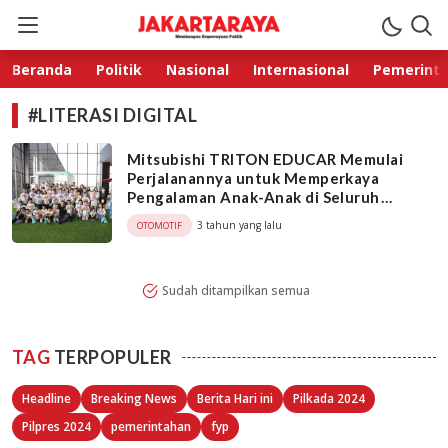
Jakarta Raya
Membangun Kepercayaan Publik
Beranda
Politik
Nasional
Internasional
Pemerint
#LITERASI DIGITAL
Mitsubishi TRITON EDUCAR Memulai
Perjalanannya untuk Memperkaya
Pengalaman Anak-Anak di Seluruh
Indonesia
3 tahun yang lalu
OTOMOTIF
Sudah ditampilkan semua
TAG
TERPOPULER
Headline
Breaking News
Berita Hari ini
Pilkada 2024
Pilpres 2024
pemerintahan
fyp