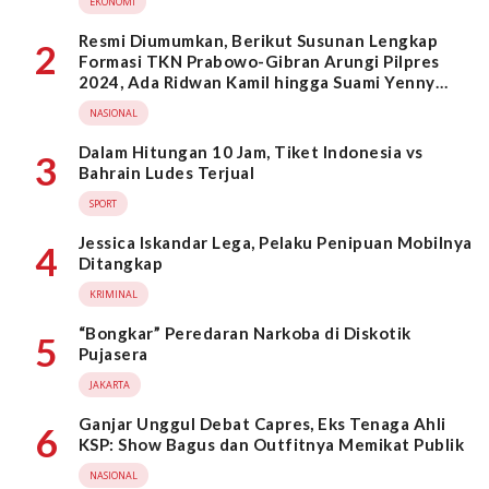
EKONOMI
Resmi Diumumkan, Berikut Susunan Lengkap
2
Formasi TKN Prabowo-Gibran Arungi Pilpres
2024, Ada Ridwan Kamil hingga Suami Yenny
Wahid
NASIONAL
Dalam Hitungan 10 Jam, Tiket Indonesia vs
3
Bahrain Ludes Terjual
SPORT
Jessica Iskandar Lega, Pelaku Penipuan Mobilnya
4
Ditangkap
KRIMINAL
“Bongkar” Peredaran Narkoba di Diskotik
5
Pujasera
JAKARTA
Ganjar Unggul Debat Capres, Eks Tenaga Ahli
6
KSP: Show Bagus dan Outfitnya Memikat Publik
NASIONAL