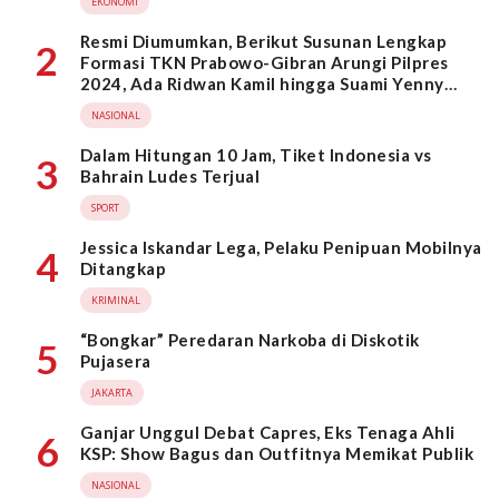
EKONOMI
Resmi Diumumkan, Berikut Susunan Lengkap
2
Formasi TKN Prabowo-Gibran Arungi Pilpres
2024, Ada Ridwan Kamil hingga Suami Yenny
Wahid
NASIONAL
Dalam Hitungan 10 Jam, Tiket Indonesia vs
3
Bahrain Ludes Terjual
SPORT
Jessica Iskandar Lega, Pelaku Penipuan Mobilnya
4
Ditangkap
KRIMINAL
“Bongkar” Peredaran Narkoba di Diskotik
5
Pujasera
JAKARTA
Ganjar Unggul Debat Capres, Eks Tenaga Ahli
6
KSP: Show Bagus dan Outfitnya Memikat Publik
NASIONAL