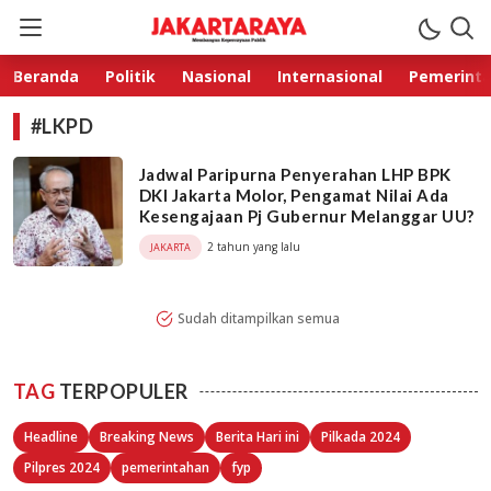
Jakarta Raya
Membangun Kepercayaan Publik
Beranda
Politik
Nasional
Internasional
Pemerint
#LKPD
Jadwal Paripurna Penyerahan LHP BPK
DKI Jakarta Molor, Pengamat Nilai Ada
Kesengajaan Pj Gubernur Melanggar UU?
2 tahun yang lalu
JAKARTA
Sudah ditampilkan semua
TAG
TERPOPULER
Headline
Breaking News
Berita Hari ini
Pilkada 2024
Pilpres 2024
pemerintahan
fyp