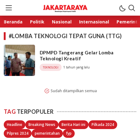
Jakarta Raya
Membangun Kepercayaan Publik
Beranda
Politik
Nasional
Internasional
Pemerint
#LOMBA TEKNOLOGI TEPAT GUNA (TTG)
DPMPD Tangerang Gelar Lomba
Teknologi Kreatif
1 tahun yang lalu
TEKNOLOGI
Sudah ditampilkan semua
TAG
TERPOPULER
Headline
Breaking News
Berita Hari ini
Pilkada 2024
Pilpres 2024
pemerintahan
fyp