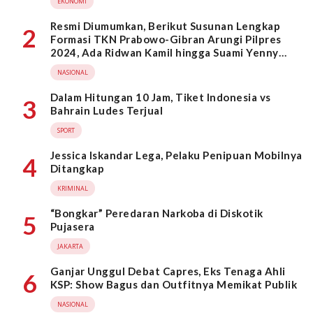
EKONOMI
Resmi Diumumkan, Berikut Susunan Lengkap
2
Formasi TKN Prabowo-Gibran Arungi Pilpres
2024, Ada Ridwan Kamil hingga Suami Yenny
Wahid
NASIONAL
Dalam Hitungan 10 Jam, Tiket Indonesia vs
3
Bahrain Ludes Terjual
SPORT
Jessica Iskandar Lega, Pelaku Penipuan Mobilnya
4
Ditangkap
KRIMINAL
“Bongkar” Peredaran Narkoba di Diskotik
5
Pujasera
JAKARTA
Ganjar Unggul Debat Capres, Eks Tenaga Ahli
6
KSP: Show Bagus dan Outfitnya Memikat Publik
NASIONAL