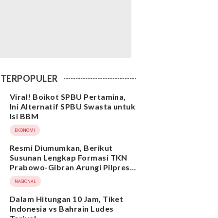
TERPOPULER
Viral! Boikot SPBU Pertamina,
Ini Alternatif SPBU Swasta untuk
Isi BBM
EKONOMI
Resmi Diumumkan, Berikut
Susunan Lengkap Formasi TKN
Prabowo-Gibran Arungi Pilpres
2024, Ada Ridwan Kamil hingga
NASIONAL
Suami Yenny Wahid
Dalam Hitungan 10 Jam, Tiket
Indonesia vs Bahrain Ludes