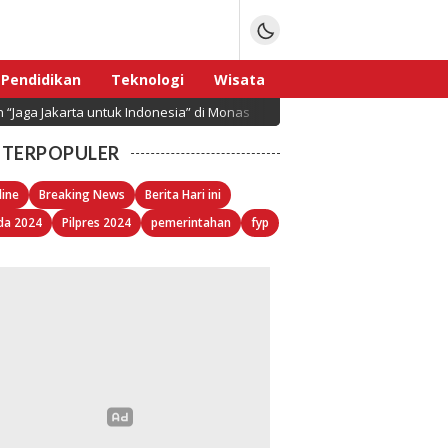
Pendidikan
Teknologi
Wisata
ga Jakarta untuk Indonesia” di Monas
Jumat Berkah d
Sport
TERPOPULER
line
Breaking News
Berita Hari ini
da 2024
Pilpres 2024
pemerintahan
fyp