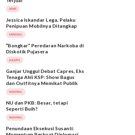
Terjual
SPORT
Jessica Iskandar Lega, Pelaku
Penipuan Mobilnya Ditangkap
KRIMINAL
“Bongkar” Peredaran Narkoba di
Diskotik Pujasera
JAKARTA
Ganjar Unggul Debat Capres, Eks
Tenaga Ahli KSP: Show Bagus
dan Outfitnya Memikat Publik
NASIONAL
NU dan PKB: Besar, tetapi
Seperti Buih?
NASIONAL
Penundaan Eksekusi Susanti:
Momentum Perkuat Diplomasi,