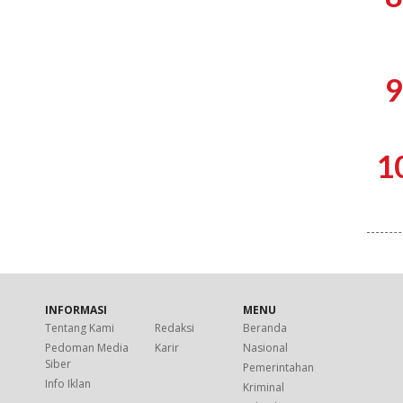
9
1
INFORMASI
MENU
Tentang Kami
Redaksi
Beranda
Pedoman Media
Karir
Nasional
Siber
Pemerintahan
Info Iklan
Kriminal