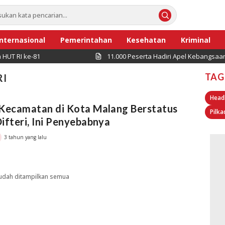
Internasional
Pemerintahan
Kesehatan
Kriminal
 RI ke-81
11.000 Peserta Hadiri Apel Kebangsaan “Ja
TAG
RI
Head
 Kecamatan di Kota Malang Berstatus
Pilka
ifteri, Ini Penyebabnya
3 tahun yang lalu
udah ditampilkan semua