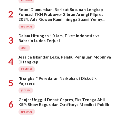
EKONOMI
Resmi Diumumkan, Berikut Susunan Lengkap
2
Formasi TKN Prabowo-Gibran Arungi Pilpres
2024, Ada Ridwan Kamil hingga Suami Yenny
Wahid
NASIONAL
Dalam Hitungan 10 Jam, Tiket Indonesia vs
3
Bahrain Ludes Terjual
SPORT
Jessica Iskandar Lega, Pelaku Penipuan Mobilnya
4
Ditangkap
KRIMINAL
“Bongkar” Peredaran Narkoba di Diskotik
5
Pujasera
JAKARTA
Ganjar Unggul Debat Capres, Eks Tenaga Ahli
6
KSP: Show Bagus dan Outfitnya Memikat Publik
NASIONAL