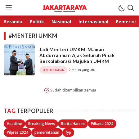
Jakarta Raya
Membangun Kepercayaan Publik
Beranda
Politik
Nasional
Internasional
Pemerint
#MENTERI UMKM
Jadi Menteri UMKM, Maman
Abdurrahman Ajak Seluruh Pihak
Berkolaborasi Majukan UMKM
2 tahun yang lalu
PEMERINTAHAN
Sudah ditampilkan semua
TAG
TERPOPULER
Headline
Breaking News
Berita Hari ini
Pilkada 2024
Pilpres 2024
pemerintahan
fyp