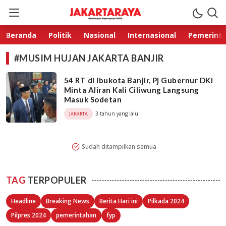
Jakarta Raya
Membangun Kepercayaan Publik
Beranda
Politik
Nasional
Internasional
Pemerint
#MUSIM HUJAN JAKARTA BANJIR
54 RT di Ibukota Banjir, Pj Gubernur DKI
Minta Aliran Kali Ciliwung Langsung
Masuk Sodetan
3 tahun yang lalu
JAKARTA
Sudah ditampilkan semua
TAG
TERPOPULER
Headline
Breaking News
Berita Hari ini
Pilkada 2024
Pilpres 2024
pemerintahan
fyp