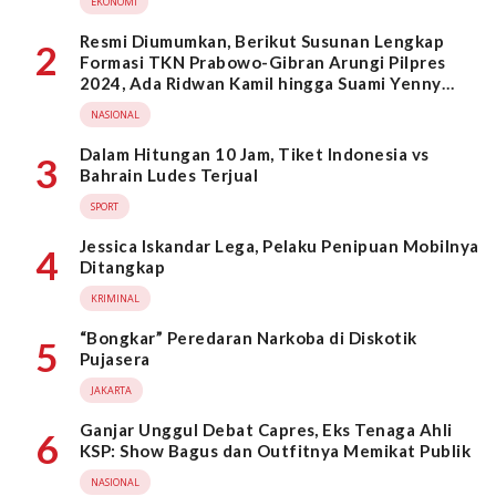
EKONOMI
Resmi Diumumkan, Berikut Susunan Lengkap
2
Formasi TKN Prabowo-Gibran Arungi Pilpres
2024, Ada Ridwan Kamil hingga Suami Yenny
Wahid
NASIONAL
Dalam Hitungan 10 Jam, Tiket Indonesia vs
3
Bahrain Ludes Terjual
SPORT
Jessica Iskandar Lega, Pelaku Penipuan Mobilnya
4
Ditangkap
KRIMINAL
“Bongkar” Peredaran Narkoba di Diskotik
5
Pujasera
JAKARTA
Ganjar Unggul Debat Capres, Eks Tenaga Ahli
6
KSP: Show Bagus dan Outfitnya Memikat Publik
NASIONAL