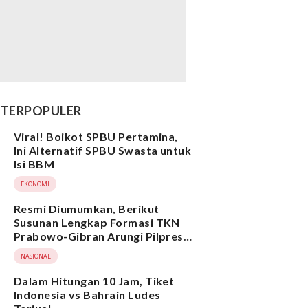
TERPOPULER
Viral! Boikot SPBU Pertamina,
Ini Alternatif SPBU Swasta untuk
Isi BBM
EKONOMI
Resmi Diumumkan, Berikut
Susunan Lengkap Formasi TKN
Prabowo-Gibran Arungi Pilpres
2024, Ada Ridwan Kamil hingga
NASIONAL
Suami Yenny Wahid
Dalam Hitungan 10 Jam, Tiket
Indonesia vs Bahrain Ludes