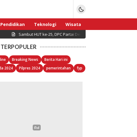
Pendidikan
Teknologi
Wisata
Sambut HUT ke-25, DPC Partai Demokrat Pulau Seribu Gelar Kerj
Sport
TERPOPULER
line
Breaking News
Berita Hari ini
da 2024
Pilpres 2024
pemerintahan
fyp