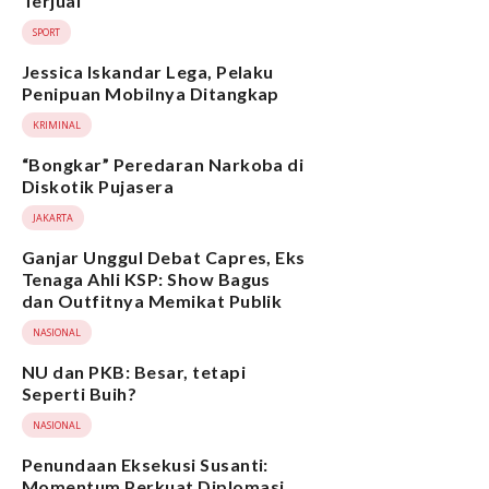
Terjual
SPORT
Jessica Iskandar Lega, Pelaku
Penipuan Mobilnya Ditangkap
KRIMINAL
“Bongkar” Peredaran Narkoba di
Diskotik Pujasera
JAKARTA
Ganjar Unggul Debat Capres, Eks
Tenaga Ahli KSP: Show Bagus
dan Outfitnya Memikat Publik
NASIONAL
NU dan PKB: Besar, tetapi
Seperti Buih?
NASIONAL
Penundaan Eksekusi Susanti:
Momentum Perkuat Diplomasi,