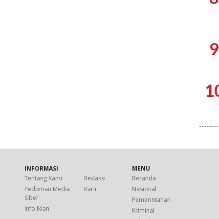
9
1
INFORMASI
MENU
Tentang Kami
Redaksi
Beranda
Pedoman Media
Karir
Nasional
Siber
Pemerintahan
Info Iklan
Kriminal