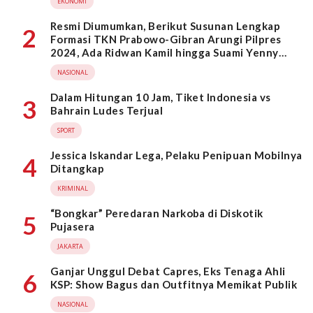
EKONOMI
Resmi Diumumkan, Berikut Susunan Lengkap
2
Formasi TKN Prabowo-Gibran Arungi Pilpres
2024, Ada Ridwan Kamil hingga Suami Yenny
Wahid
NASIONAL
Dalam Hitungan 10 Jam, Tiket Indonesia vs
3
Bahrain Ludes Terjual
SPORT
Jessica Iskandar Lega, Pelaku Penipuan Mobilnya
4
Ditangkap
KRIMINAL
“Bongkar” Peredaran Narkoba di Diskotik
5
Pujasera
JAKARTA
Ganjar Unggul Debat Capres, Eks Tenaga Ahli
6
KSP: Show Bagus dan Outfitnya Memikat Publik
NASIONAL