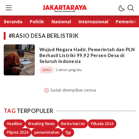
Jakarta Raya
Membangun Kepercayaan Publik
Beranda
Politik
Nasional
Internasional
Pemerint
#RASIO DESA BERLISTRIK
Wujud Negara Hadir, Pemerintah dan PLN
Berhasil Listriki 99,92 Persen Desa di
Seluruh Indonesia
2 tahun yang lalu
BISNIS
Sudah ditampilkan semua
TAG
TERPOPULER
Headline
Breaking News
Berita Hari ini
Pilkada 2024
Pilpres 2024
pemerintahan
fyp