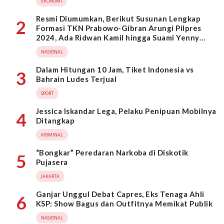
EKONOMI
Resmi Diumumkan, Berikut Susunan Lengkap
2
Formasi TKN Prabowo-Gibran Arungi Pilpres
2024, Ada Ridwan Kamil hingga Suami Yenny
Wahid
NASIONAL
Dalam Hitungan 10 Jam, Tiket Indonesia vs
3
Bahrain Ludes Terjual
SPORT
Jessica Iskandar Lega, Pelaku Penipuan Mobilnya
4
Ditangkap
KRIMINAL
“Bongkar” Peredaran Narkoba di Diskotik
5
Pujasera
JAKARTA
Ganjar Unggul Debat Capres, Eks Tenaga Ahli
6
KSP: Show Bagus dan Outfitnya Memikat Publik
NASIONAL