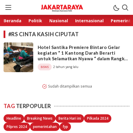
Jakarta Raya
Membangun Kepercayaan Publik
Beranda
Politik
Nasional
Internasional
Pemerint
#RS CINTA KASIH CIPUTAT
Hotel Santika Premiere Bintaro Gelar
kegiatan “ 1 Kantong Darah Berarti
untuk Selamatkan Nyawa “ dalam Rangka
Peringatan Hari Kemerdekaan Indonesia
2 tahun yang lalu
BISNIS
Sudah ditampilkan semua
TAG
TERPOPULER
Headline
Breaking News
Berita Hari ini
Pilkada 2024
Pilpres 2024
pemerintahan
fyp