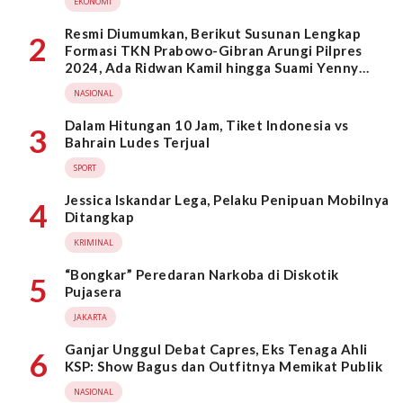
EKONOMI
Resmi Diumumkan, Berikut Susunan Lengkap
2
Formasi TKN Prabowo-Gibran Arungi Pilpres
2024, Ada Ridwan Kamil hingga Suami Yenny
Wahid
NASIONAL
Dalam Hitungan 10 Jam, Tiket Indonesia vs
3
Bahrain Ludes Terjual
SPORT
Jessica Iskandar Lega, Pelaku Penipuan Mobilnya
4
Ditangkap
KRIMINAL
“Bongkar” Peredaran Narkoba di Diskotik
5
Pujasera
JAKARTA
Ganjar Unggul Debat Capres, Eks Tenaga Ahli
6
KSP: Show Bagus dan Outfitnya Memikat Publik
NASIONAL