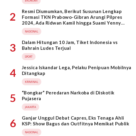
EKONOMI
Resmi Diumumkan, Berikut Susunan Lengkap
2
Formasi TKN Prabowo-Gibran Arungi Pilpres
2024, Ada Ridwan Kamil hingga Suami Yenny
Wahid
NASIONAL
Dalam Hitungan 10 Jam, Tiket Indonesia vs
3
Bahrain Ludes Terjual
SPORT
Jessica Iskandar Lega, Pelaku Penipuan Mobilnya
4
Ditangkap
KRIMINAL
“Bongkar” Peredaran Narkoba di Diskotik
5
Pujasera
JAKARTA
Ganjar Unggul Debat Capres, Eks Tenaga Ahli
6
KSP: Show Bagus dan Outfitnya Memikat Publik
NASIONAL