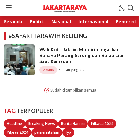
Jakarta Raya
Membangun Kepercayaan Publik
Beranda
Politik
Nasional
Internasional
Pemerint
#SAFARI TARAWIH KELILING
Wali Kota Jaktim Munjirin Ingatkan
Bahaya Perang Sarung dan Balap Liar
Saat Ramadan
5 bulan yang lalu
JAKARTA
Sudah ditampilkan semua
TAG
TERPOPULER
Headline
Breaking News
Berita Hari ini
Pilkada 2024
Pilpres 2024
pemerintahan
fyp