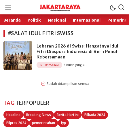
Jakarta Raya
Membangun Kepercayaan Publik
Beranda
Politik
Nasional
Internasional
Pemerint
#SALAT IDUL FITRI SWISS
Lebaran 2026 di Swiss: Hangatnya Idul
Fitri Diaspora Indonesia di Bern Penuh
Kebersamaan
5 bulan yang lalu
INTERNASIONAL
Sudah ditampilkan semua
TAG
TERPOPULER
Headline
Breaking News
Berita Hari ini
Pilkada 2024
Pilpres 2024
pemerintahan
fyp