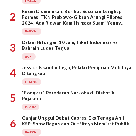
EKONOMI
Resmi Diumumkan, Berikut Susunan Lengkap
2
Formasi TKN Prabowo-Gibran Arungi Pilpres
2024, Ada Ridwan Kamil hingga Suami Yenny
Wahid
NASIONAL
Dalam Hitungan 10 Jam, Tiket Indonesia vs
3
Bahrain Ludes Terjual
SPORT
Jessica Iskandar Lega, Pelaku Penipuan Mobilnya
4
Ditangkap
KRIMINAL
“Bongkar” Peredaran Narkoba di Diskotik
5
Pujasera
JAKARTA
Ganjar Unggul Debat Capres, Eks Tenaga Ahli
6
KSP: Show Bagus dan Outfitnya Memikat Publik
NASIONAL