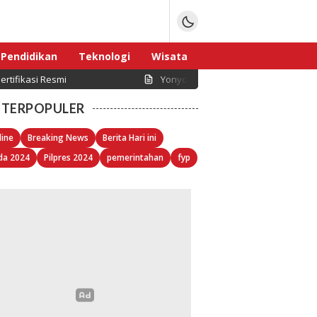
Pendidikan
Teknologi
Wisata
rtifikasi Resmi
Yonyou Network Indonesia Dorong D
Sport
TERPOPULER
line
Breaking News
Berita Hari ini
da 2024
Pilpres 2024
pemerintahan
fyp