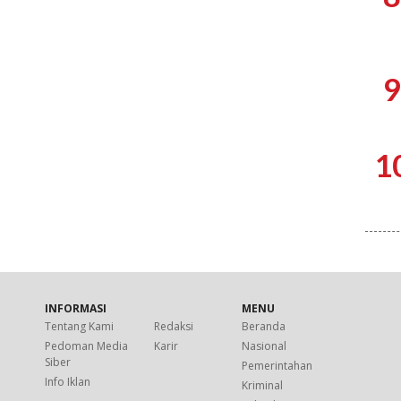
9
1
INFORMASI
MENU
Tentang Kami
Redaksi
Beranda
Pedoman Media
Karir
Nasional
Siber
Pemerintahan
Info Iklan
Kriminal