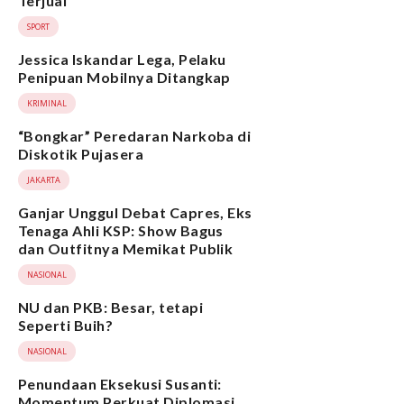
Terjual
SPORT
Jessica Iskandar Lega, Pelaku
Penipuan Mobilnya Ditangkap
KRIMINAL
“Bongkar” Peredaran Narkoba di
Diskotik Pujasera
JAKARTA
Ganjar Unggul Debat Capres, Eks
Tenaga Ahli KSP: Show Bagus
dan Outfitnya Memikat Publik
NASIONAL
NU dan PKB: Besar, tetapi
Seperti Buih?
NASIONAL
Penundaan Eksekusi Susanti:
Momentum Perkuat Diplomasi,