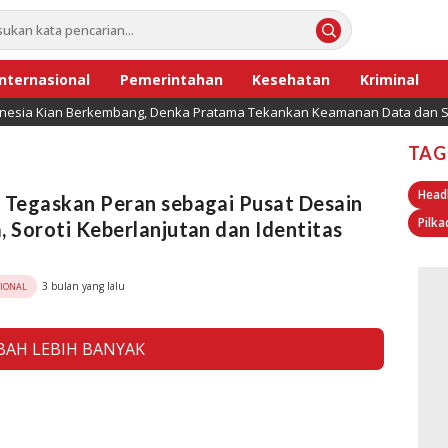
Internasional
Pemerintahan
Kesehatan
Kriminal
onesia Kian Berkembang, Denka Pratama Tekankan Keamanan Data dan Se
TAG
Head
 Tegaskan Peran sebagai Pusat Desain
Pilka
, Soroti Keberlanjutan dan Identitas
3 bulan yang lalu
SIONAL
AH LEBIH BANYAK