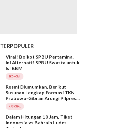
TERPOPULER
Viral! Boikot SPBU Pertamina,
Ini Alternatif SPBU Swasta untuk
Isi BBM
EKONOMI
Resmi Diumumkan, Berikut
Susunan Lengkap Formasi TKN
Prabowo-Gibran Arungi Pilpres
2024, Ada Ridwan Kamil hingga
NASIONAL
Suami Yenny Wahid
Dalam Hitungan 10 Jam, Tiket
Indonesia vs Bahrain Ludes