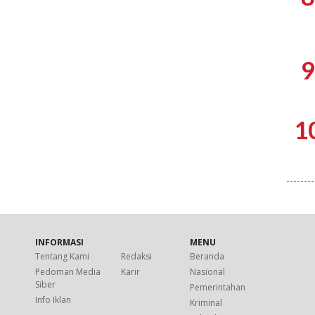
9
1
INFORMASI
MENU
Tentang Kami
Redaksi
Beranda
Pedoman Media
Karir
Nasional
Siber
Pemerintahan
Info Iklan
Kriminal