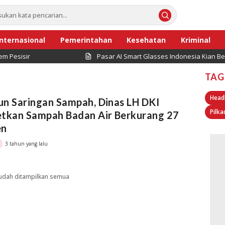
Internasional
Pemerintahan
Kesehatan
Kriminal
esisir
Pasar AI Smart Glasses Indonesia Kian Ber
TAG
Head
n Saringan Sampah, Dinas LH DKI
Pilka
etkan Sampah Badan Air Berkurang 27
en
3 tahun yang lalu
udah ditampilkan semua