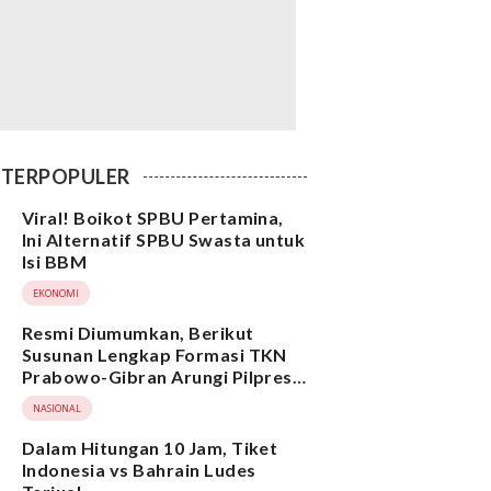
TERPOPULER
Viral! Boikot SPBU Pertamina,
Ini Alternatif SPBU Swasta untuk
Isi BBM
EKONOMI
Resmi Diumumkan, Berikut
Susunan Lengkap Formasi TKN
Prabowo-Gibran Arungi Pilpres
2024, Ada Ridwan Kamil hingga
NASIONAL
Suami Yenny Wahid
Dalam Hitungan 10 Jam, Tiket
Indonesia vs Bahrain Ludes