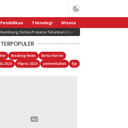
Pendidikan
Teknologi
Wisata
kembang, Denka Pratama Tekankan Keamanan Data dan Sertifikasi Resmi
Sport
TERPOPULER
line
Breaking News
Berita Hari ini
da 2024
Pilpres 2024
pemerintahan
fyp