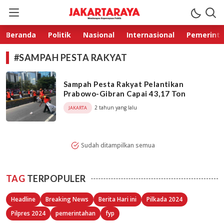
Jakarta Raya
Membangun Kepercayaan Publik
Beranda
Politik
Nasional
Internasional
Pemerint
#SAMPAH PESTA RAKYAT
Sampah Pesta Rakyat Pelantikan
Prabowo-Gibran Capai 43,17 Ton
2 tahun yang lalu
JAKARTA
Sudah ditampilkan semua
TAG
TERPOPULER
Headline
Breaking News
Berita Hari ini
Pilkada 2024
Pilpres 2024
pemerintahan
fyp