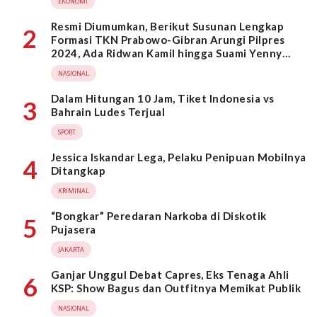
EKONOMI
Resmi Diumumkan, Berikut Susunan Lengkap
2
Formasi TKN Prabowo-Gibran Arungi Pilpres
2024, Ada Ridwan Kamil hingga Suami Yenny
Wahid
NASIONAL
Dalam Hitungan 10 Jam, Tiket Indonesia vs
3
Bahrain Ludes Terjual
SPORT
Jessica Iskandar Lega, Pelaku Penipuan Mobilnya
4
Ditangkap
KRIMINAL
“Bongkar” Peredaran Narkoba di Diskotik
5
Pujasera
JAKARTA
Ganjar Unggul Debat Capres, Eks Tenaga Ahli
6
KSP: Show Bagus dan Outfitnya Memikat Publik
NASIONAL