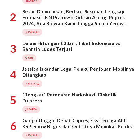
EKONOMI
Resmi Diumumkan, Berikut Susunan Lengkap
2
Formasi TKN Prabowo-Gibran Arungi Pilpres
2024, Ada Ridwan Kamil hingga Suami Yenny
Wahid
NASIONAL
Dalam Hitungan 10 Jam, Tiket Indonesia vs
3
Bahrain Ludes Terjual
SPORT
Jessica Iskandar Lega, Pelaku Penipuan Mobilnya
4
Ditangkap
KRIMINAL
“Bongkar” Peredaran Narkoba di Diskotik
5
Pujasera
JAKARTA
Ganjar Unggul Debat Capres, Eks Tenaga Ahli
6
KSP: Show Bagus dan Outfitnya Memikat Publik
NASIONAL