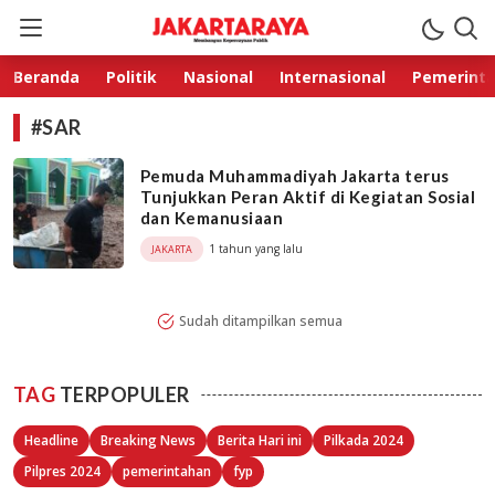
Jakarta Raya
Membangun Kepercayaan Publik
Beranda
Politik
Nasional
Internasional
Pemerint
#SAR
Pemuda Muhammadiyah Jakarta terus
Tunjukkan Peran Aktif di Kegiatan Sosial
dan Kemanusiaan
1 tahun yang lalu
JAKARTA
Sudah ditampilkan semua
TAG
TERPOPULER
Headline
Breaking News
Berita Hari ini
Pilkada 2024
Pilpres 2024
pemerintahan
fyp