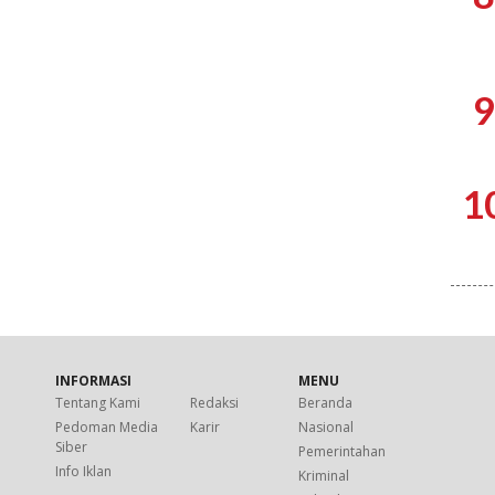
9
1
INFORMASI
MENU
Tentang Kami
Redaksi
Beranda
Pedoman Media
Karir
Nasional
Siber
Pemerintahan
Info Iklan
Kriminal