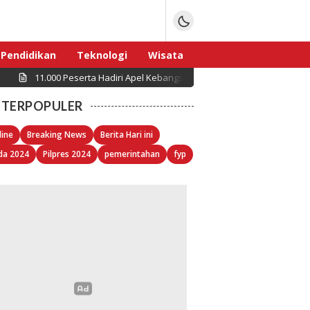
Pendidikan
Teknologi
Wisata
11.000 Peserta Hadiri Apel Kebangsaan “Jaga Jakarta untuk Indon
Sport
TERPOPULER
line
Breaking News
Berita Hari ini
da 2024
Pilpres 2024
pemerintahan
fyp