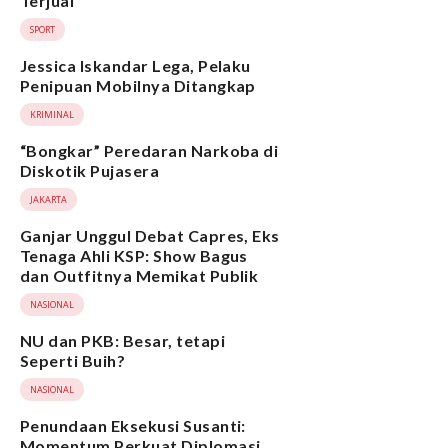
Terjual
SPORT
Jessica Iskandar Lega, Pelaku
Penipuan Mobilnya Ditangkap
KRIMINAL
“Bongkar” Peredaran Narkoba di
Diskotik Pujasera
JAKARTA
Ganjar Unggul Debat Capres, Eks
Tenaga Ahli KSP: Show Bagus
dan Outfitnya Memikat Publik
NASIONAL
NU dan PKB: Besar, tetapi
Seperti Buih?
NASIONAL
Penundaan Eksekusi Susanti:
Momentum Perkuat Diplomasi,