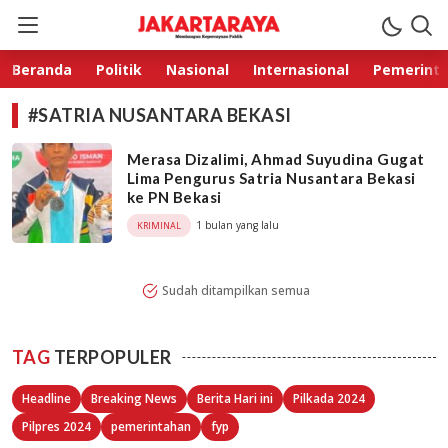
Jakarta Raya
Membangun Kepercayaan Publik
Beranda
Politik
Nasional
Internasional
Pemerint
#SATRIA NUSANTARA BEKASI
Merasa Dizalimi, Ahmad Suyudina Gugat
Lima Pengurus Satria Nusantara Bekasi
ke PN Bekasi
1 bulan yang lalu
KRIMINAL
Sudah ditampilkan semua
TAG
TERPOPULER
Headline
Breaking News
Berita Hari ini
Pilkada 2024
Pilpres 2024
pemerintahan
fyp