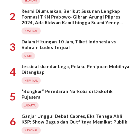
EKONOMI
Resmi Diumumkan, Berikut Susunan Lengkap
2
Formasi TKN Prabowo-Gibran Arungi Pilpres
2024, Ada Ridwan Kamil hingga Suami Yenny
Wahid
NASIONAL
Dalam Hitungan 10 Jam, Tiket Indonesia vs
3
Bahrain Ludes Terjual
SPORT
Jessica Iskandar Lega, Pelaku Penipuan Mobilnya
4
Ditangkap
KRIMINAL
“Bongkar” Peredaran Narkoba di Diskotik
5
Pujasera
JAKARTA
Ganjar Unggul Debat Capres, Eks Tenaga Ahli
6
KSP: Show Bagus dan Outfitnya Memikat Publik
NASIONAL