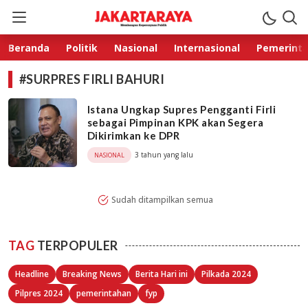
Jakarta Raya
Membangun Kepercayaan Publik
Beranda
Politik
Nasional
Internasional
Pemerint
#SURPRES FIRLI BAHURI
Istana Ungkap Supres Pengganti Firli
sebagai Pimpinan KPK akan Segera
Dikirimkan ke DPR
3 tahun yang lalu
NASIONAL
Sudah ditampilkan semua
TAG
TERPOPULER
Headline
Breaking News
Berita Hari ini
Pilkada 2024
Pilpres 2024
pemerintahan
fyp