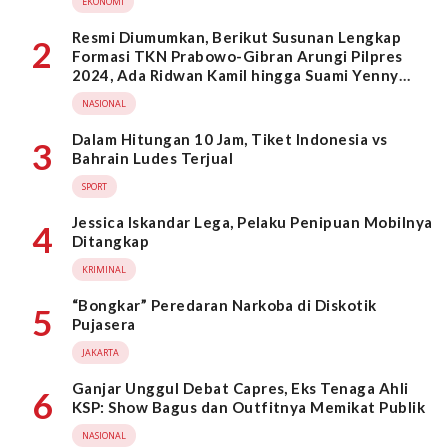
EKONOMI
Resmi Diumumkan, Berikut Susunan Lengkap
2
Formasi TKN Prabowo-Gibran Arungi Pilpres
2024, Ada Ridwan Kamil hingga Suami Yenny
Wahid
NASIONAL
Dalam Hitungan 10 Jam, Tiket Indonesia vs
3
Bahrain Ludes Terjual
SPORT
Jessica Iskandar Lega, Pelaku Penipuan Mobilnya
4
Ditangkap
KRIMINAL
“Bongkar” Peredaran Narkoba di Diskotik
5
Pujasera
JAKARTA
Ganjar Unggul Debat Capres, Eks Tenaga Ahli
6
KSP: Show Bagus dan Outfitnya Memikat Publik
NASIONAL