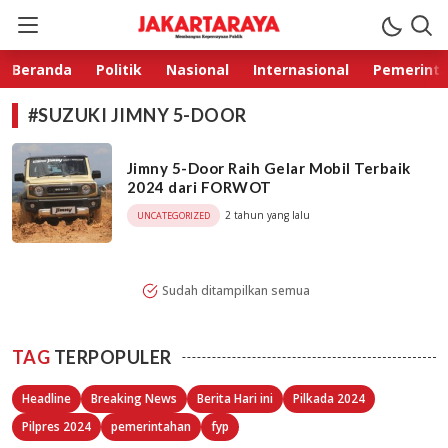
Jakarta Raya
Membangun Kepercayaan Publik
Beranda
Politik
Nasional
Internasional
Pemerint
#SUZUKI JIMNY 5-DOOR
Jimny 5-Door Raih Gelar Mobil Terbaik
2024 dari FORWOT
2 tahun yang lalu
UNCATEGORIZED
Sudah ditampilkan semua
TAG
TERPOPULER
Headline
Breaking News
Berita Hari ini
Pilkada 2024
Pilpres 2024
pemerintahan
fyp