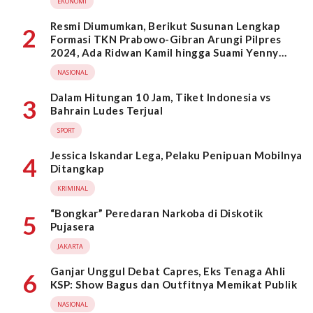
EKONOMI
Resmi Diumumkan, Berikut Susunan Lengkap
2
Formasi TKN Prabowo-Gibran Arungi Pilpres
2024, Ada Ridwan Kamil hingga Suami Yenny
Wahid
NASIONAL
Dalam Hitungan 10 Jam, Tiket Indonesia vs
3
Bahrain Ludes Terjual
SPORT
Jessica Iskandar Lega, Pelaku Penipuan Mobilnya
4
Ditangkap
KRIMINAL
“Bongkar” Peredaran Narkoba di Diskotik
5
Pujasera
JAKARTA
Ganjar Unggul Debat Capres, Eks Tenaga Ahli
6
KSP: Show Bagus dan Outfitnya Memikat Publik
NASIONAL