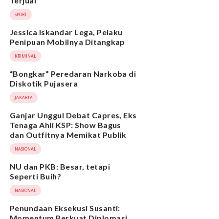
Terjual
SPORT
Jessica Iskandar Lega, Pelaku
Penipuan Mobilnya Ditangkap
KRIMINAL
“Bongkar” Peredaran Narkoba di
Diskotik Pujasera
JAKARTA
Ganjar Unggul Debat Capres, Eks
Tenaga Ahli KSP: Show Bagus
dan Outfitnya Memikat Publik
NASIONAL
NU dan PKB: Besar, tetapi
Seperti Buih?
NASIONAL
Penundaan Eksekusi Susanti:
Momentum Perkuat Diplomasi,