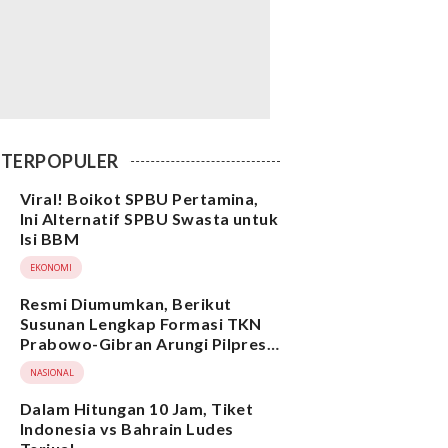
TERPOPULER
Viral! Boikot SPBU Pertamina,
Ini Alternatif SPBU Swasta untuk
Isi BBM
EKONOMI
Resmi Diumumkan, Berikut
Susunan Lengkap Formasi TKN
Prabowo-Gibran Arungi Pilpres
2024, Ada Ridwan Kamil hingga
NASIONAL
Suami Yenny Wahid
Dalam Hitungan 10 Jam, Tiket
Indonesia vs Bahrain Ludes