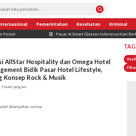
Internasional
Pemerintahan
Kesehatan
Kriminal
isir
Pasar AI Smart Glasses Indonesia Kian Berke
TAG
Head
si AllStar Hospitality dan Omega Hotel
Pilka
ement Bidik Pasar Hotel Lifestyle,
g Konsep Rock & Musik
3 bulan yang lalu
udah ditampilkan semua