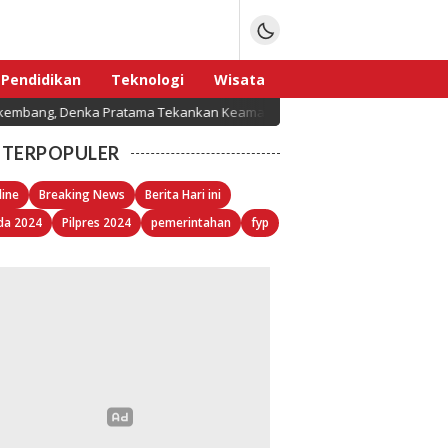
Pendidikan
Teknologi
Wisata
mbang, Denka Pratama Tekankan Keamanan Data dan Sertifikasi Resmi
Sport
TERPOPULER
line
Breaking News
Berita Hari ini
da 2024
Pilpres 2024
pemerintahan
fyp