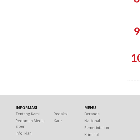
9
1
INFORMASI
MENU
Tentang Kami
Redaksi
Beranda
Pedoman Media
Karir
Nasional
Siber
Pemerintahan
Info Iklan
Kriminal