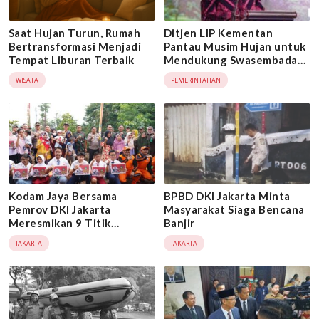
Saat Hujan Turun, Rumah
Ditjen LIP Kementan
Bertransformasi Menjadi
Pantau Musim Hujan untuk
Tempat Liburan Terbaik
Mendukung Swasembada
Pangan
WISATA
PEMERINTAHAN
Kodam Jaya Bersama
BPBD DKI Jakarta Minta
Pemrov DKI Jakarta
Masyarakat Siaga Bencana
Meresmikan 9 Titik
Banjir
Fasilitas Air Bersih
JAKARTA
JAKARTA