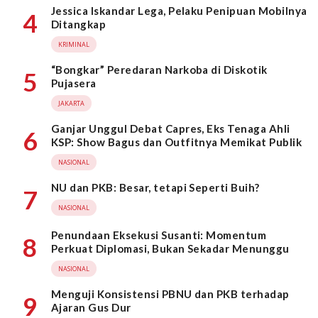
Jessica Iskandar Lega, Pelaku Penipuan Mobilnya
4
Ditangkap
KRIMINAL
“Bongkar” Peredaran Narkoba di Diskotik
5
Pujasera
JAKARTA
Ganjar Unggul Debat Capres, Eks Tenaga Ahli
6
KSP: Show Bagus dan Outfitnya Memikat Publik
NASIONAL
NU dan PKB: Besar, tetapi Seperti Buih?
7
NASIONAL
Penundaan Eksekusi Susanti: Momentum
8
Perkuat Diplomasi, Bukan Sekadar Menunggu
NASIONAL
Menguji Konsistensi PBNU dan PKB terhadap
9
Ajaran Gus Dur