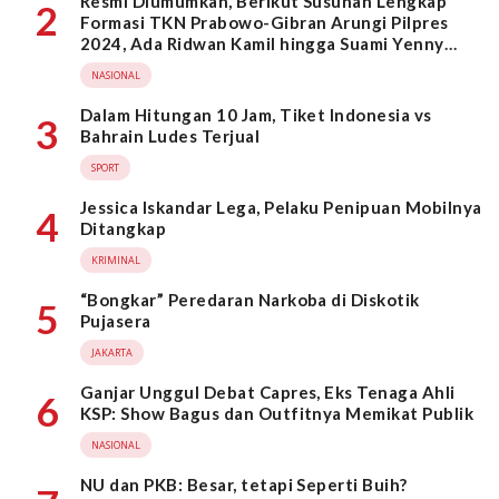
Resmi Diumumkan, Berikut Susunan Lengkap
2
Formasi TKN Prabowo-Gibran Arungi Pilpres
2024, Ada Ridwan Kamil hingga Suami Yenny
Wahid
NASIONAL
Dalam Hitungan 10 Jam, Tiket Indonesia vs
3
Bahrain Ludes Terjual
SPORT
Jessica Iskandar Lega, Pelaku Penipuan Mobilnya
4
Ditangkap
KRIMINAL
“Bongkar” Peredaran Narkoba di Diskotik
5
Pujasera
JAKARTA
Ganjar Unggul Debat Capres, Eks Tenaga Ahli
6
KSP: Show Bagus dan Outfitnya Memikat Publik
NASIONAL
NU dan PKB: Besar, tetapi Seperti Buih?