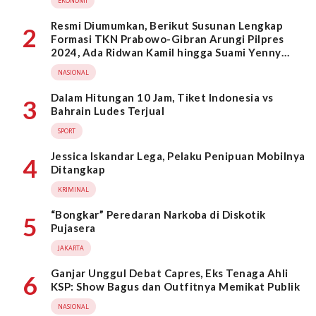
EKONOMI
Resmi Diumumkan, Berikut Susunan Lengkap
2
Formasi TKN Prabowo-Gibran Arungi Pilpres
2024, Ada Ridwan Kamil hingga Suami Yenny
Wahid
NASIONAL
Dalam Hitungan 10 Jam, Tiket Indonesia vs
3
Bahrain Ludes Terjual
SPORT
Jessica Iskandar Lega, Pelaku Penipuan Mobilnya
4
Ditangkap
KRIMINAL
“Bongkar” Peredaran Narkoba di Diskotik
5
Pujasera
JAKARTA
Ganjar Unggul Debat Capres, Eks Tenaga Ahli
6
KSP: Show Bagus dan Outfitnya Memikat Publik
NASIONAL