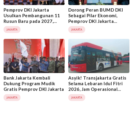
Pemprov DKI Jakarta
Dorong Peran BUMD DKI
Usulkan Pembangunan 11
Sebagai Pilar Ekonomi,
Rusun Baru pada 2027,
Pemprov DKI Jakarta
Dukung Program 3 Juta
Selenggarakan BUMD
JAKARTA
JAKARTA
Rumah
Leaders Forum
Bank Jakarta Kembali
Asyik! Transjakarta Gratis
Dukung Program Mudik
Selama Lebaran Idul Fitri
Gratis Pemprov DKI Jakarta
2026, Jam Operasional
Dimulai Pukul 09.00 WIB
JAKARTA
JAKARTA