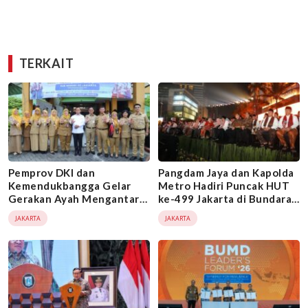
TERKAIT
Pemprov DKI dan
Pangdam Jaya dan Kapolda
Kemendukbangga Gelar
Metro Hadiri Puncak HUT
Gerakan Ayah Mengantar
ke-499 Jakarta di Bundaran
Anak Sekolah, Perkuat
HI
JAKARTA
JAKARTA
Peran Ayah dalam
Pengasuhan