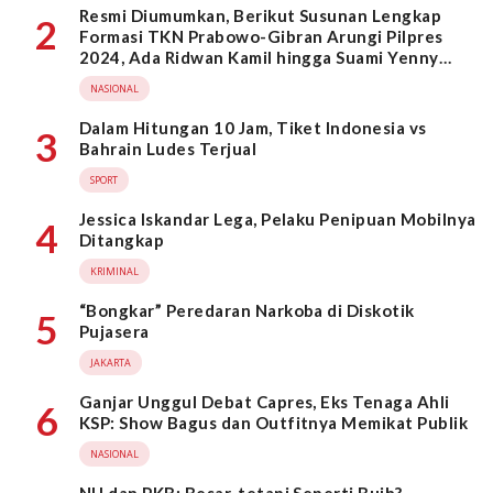
Resmi Diumumkan, Berikut Susunan Lengkap
2
Formasi TKN Prabowo-Gibran Arungi Pilpres
2024, Ada Ridwan Kamil hingga Suami Yenny
Wahid
NASIONAL
Dalam Hitungan 10 Jam, Tiket Indonesia vs
3
Bahrain Ludes Terjual
SPORT
Jessica Iskandar Lega, Pelaku Penipuan Mobilnya
4
Ditangkap
KRIMINAL
“Bongkar” Peredaran Narkoba di Diskotik
5
Pujasera
JAKARTA
Ganjar Unggul Debat Capres, Eks Tenaga Ahli
6
KSP: Show Bagus dan Outfitnya Memikat Publik
NASIONAL
NU dan PKB: Besar, tetapi Seperti Buih?