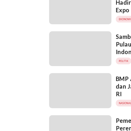
Hadir
Expo
EKONOMI
Samb
Pulau
Indon
POLITIK
BMP 
dan 
RI
NASIONA
Pemer
Pere