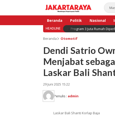
Beranda
Politik
Nasional
HEADLINE
Program 3 Juta Rumah Diperk
Bisnis
Beranda
Otomotif
Dendi Satrio Own
Menjabat sebaga
Laskar Bali Shan
29 Juni 2025 15:22
Penulis :
admin
Laskar Bali Shanti Korlap Baja