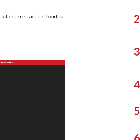
2
kita hari ini adalah fondasi
3
4
5
6