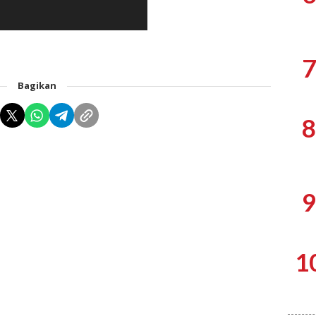
7
Bagikan
8
9
1