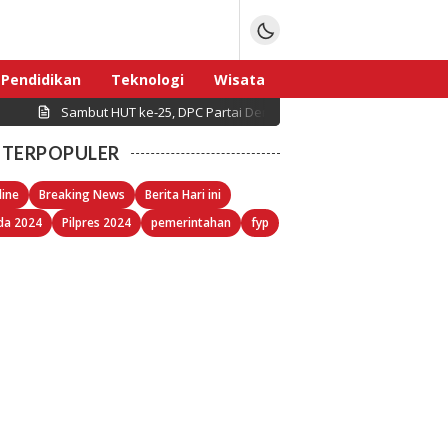
Pendidikan
Teknologi
Wisata
Sambut HUT ke-25, DPC Partai Demokrat Pulau Seribu Gelar Kerj
Sport
TERPOPULER
line
Breaking News
Berita Hari ini
da 2024
Pilpres 2024
pemerintahan
fyp