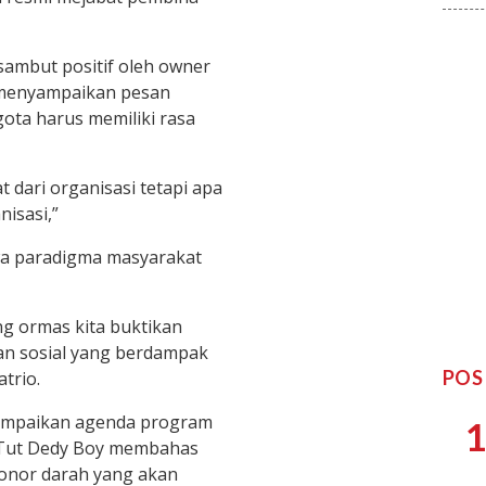
sambut positif oleh owner
o menyampaikan pesan
ta harus memiliki rasa
 dari organisasi tetapi apa
isasi,”
wa paradigma masyarakat
g ormas kita buktikan
an sosial yang berdampak
POS
trio.
sampaikan agenda program
1
 Tut Dedy Boy membahas
donor darah yang akan