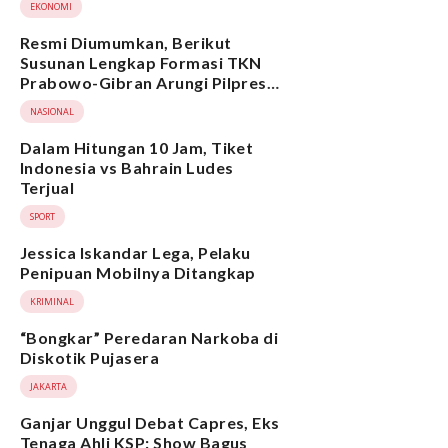
EKONOMI
Resmi Diumumkan, Berikut
Susunan Lengkap Formasi TKN
Prabowo-Gibran Arungi Pilpres
2024, Ada Ridwan Kamil hingga
NASIONAL
Suami Yenny Wahid
Dalam Hitungan 10 Jam, Tiket
Indonesia vs Bahrain Ludes
Terjual
SPORT
Jessica Iskandar Lega, Pelaku
Penipuan Mobilnya Ditangkap
KRIMINAL
“Bongkar” Peredaran Narkoba di
Diskotik Pujasera
JAKARTA
Ganjar Unggul Debat Capres, Eks
Tenaga Ahli KSP: Show Bagus