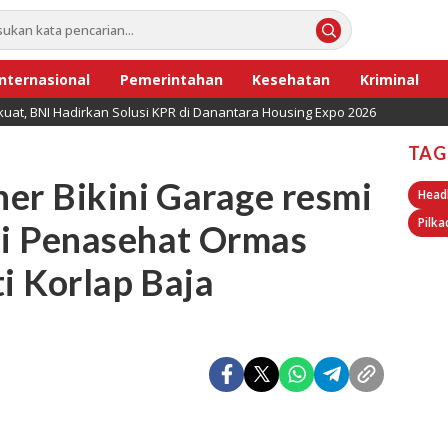
Internasional
Pemerintahan
Kesehatan
Kriminal
uat, BNI Hadirkan Solusi KPR di Danantara Housing Expo 2026
TAG
er Bikini Garage resmi
Head
Pilka
i Penasehat Ormas
ti Korlap Baja