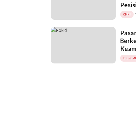
Pesis
OPINI
Pasar
Berk
Keama
EKONOMI