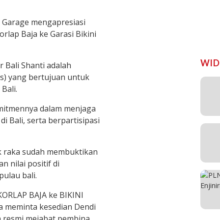
ni Garage mengapresiasi
rlap Baja ke Garasi Bikini
WID
 Bali Shanti adalah
s) yang bertujuan untuk
Bali.
komitmennya dalam menjaga
 Bali, serta berpartisipasi
ik raka sudah membuktikan
nilai positif di
ulau bali.
KORLAP BAJA ke BIKINI
ja meminta kesedian Dendi
a resmi mejabat pembina