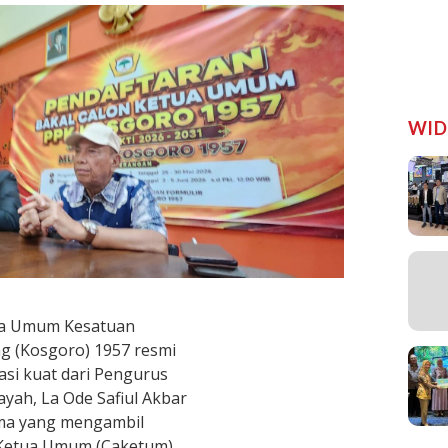
WID
ua Umum Kesatuan
g (Kosgoro) 1957 resmi
si kuat dari Pengurus
ayah, La Ode Safiul Akbar
ama yang mengambil
n Ketua Umum (Caketum)