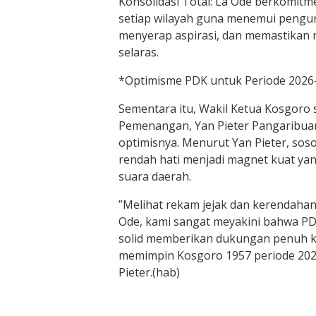
​Konsolidasi Total: La Ode berkomit
setiap wilayah guna menemui pengur
menyerap aspirasi, dan memastikan 
selaras.
​*Optimisme PDK untuk Periode 202
​Sementara itu, Wakil Ketua Kosgoro 
Pemenangan, Yan Pieter Pangaribu
optimisnya. Menurut Yan Pieter, soso
rendah hati menjadi magnet kuat 
suara daerah.
​”Melihat rekam jejak dan kerendahan
Ode, kami sangat meyakini bahwa PD
solid memberikan dukungan penuh k
memimpin Kosgoro 1957 periode 202
Pieter.(hab)