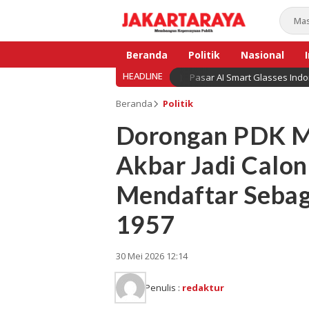
Beranda
Politik
Nasional
HEADLINE
Pasar AI Smart Glasses Ind
Bisnis
Beranda
Politik
Dorongan PDK Me
Akbar Jadi Calo
Mendaftar Sebag
1957
30 Mei 2026 12:14
Penulis :
redaktur