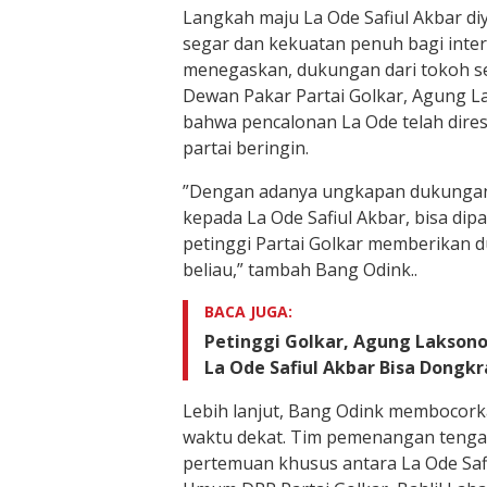
​Langkah maju La Ode Safiul Akbar d
segar dan kekuatan penuh bagi inter
menegaskan, dukungan dari tokoh se
Dewan Pakar Partai Golkar, Agung La
bahwa pencalonan La Ode telah dires
partai beringin.
​”Dengan adanya ungkapan dukungan
kepada La Ode Safiul Akbar, bisa dip
petinggi Partai Golkar memberikan
beliau,” tambah Bang Odink..
BACA JUGA:
Petinggi Golkar, Agung Laksono
La Ode Safiul Akbar Bisa Dongkr
​Lebih lanjut, Bang Odink membocork
waktu dekat. Tim pemenangan teng
pertemuan khusus antara La Ode Saf