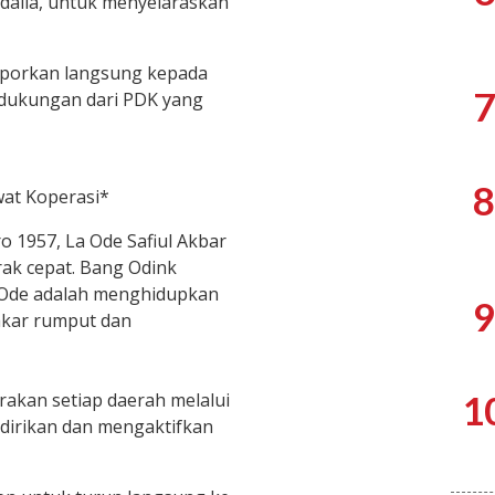
dalia, untuk menyelaraskan
aporkan langsung kepada
7
 dukungan dari PDK yang
8
wat Koperasi*
o 1957, La Ode Safiul Akbar
ak cepat. Bang Odink
Ode adalah menghidupkan
9
 akar rumput dan
1
akan setiap daerah melalui
dirikan dan mengaktifkan