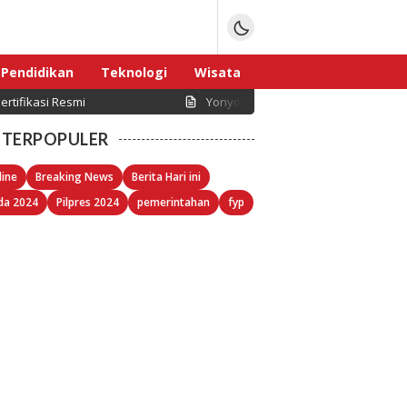
Pendidikan
Teknologi
Wisata
rtifikasi Resmi
Yonyou Network Indonesia Dorong D
Sport
TERPOPULER
line
Breaking News
Berita Hari ini
da 2024
Pilpres 2024
pemerintahan
fyp