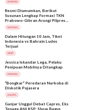
EKONOMI
Resmi Diumumkan, Berikut
Susunan Lengkap Formasi TKN
Prabowo-Gibran Arungi Pilpres
2024, Ada Ridwan Kamil hingga
NASIONAL
Suami Yenny Wahid
Dalam Hitungan 10 Jam, Tiket
Indonesia vs Bahrain Ludes
Terjual
SPORT
Jessica Iskandar Lega, Pelaku
Penipuan Mobilnya Ditangkap
KRIMINAL
“Bongkar” Peredaran Narkoba di
Diskotik Pujasera
JAKARTA
Ganjar Unggul Debat Capres, Eks
Tenaga Ahli KSP: Show Bagus