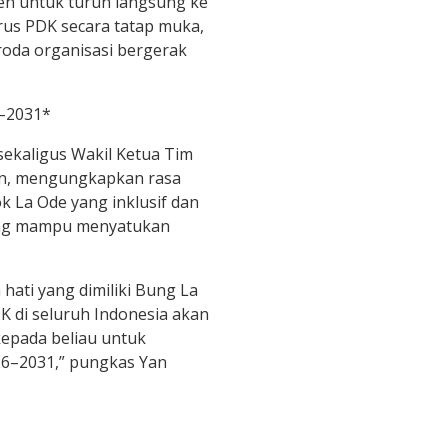
men untuk turun langsung ke
us PDK secara tatap muka,
roda organisasi bergerak
6–2031*
sekaligus Wakil Ketua Tim
an, mengungkapkan rasa
k La Ode yang inklusif dan
yang mampu menyatukan
 hati yang dimiliki Bung La
K di seluruh Indonesia akan
epada beliau untuk
6–2031,” pungkas Yan