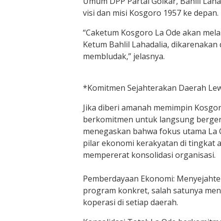
Umum DPP Partai Golkar, Bahlil Laha
visi dan misi Kosgoro 1957 ke depan.
“Caketum Kosgoro La Ode akan mel
Ketum Bahlil Lahadalia, dikarenakan
membludak,” jelasnya.
​*Komitmen Sejahterakan Daerah Le
​Jika diberi amanah memimpin Kosgor
berkomitmen untuk langsung berger
menegaskan bahwa fokus utama La 
pilar ekonomi kerakyatan di tingkat
mempererat konsolidasi organisasi.
Pemberdayaan Ekonomi: Menyejahter
program konkret, salah satunya men
koperasi di setiap daerah.