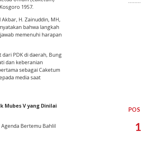
Kosgoro 1957.
 Akbar, H. Zainuddin, MH,
enyatakan bahwa langkah
g jawab memenuhi harapan
t dari PDK di daerah, Bung
ti dan keberanian
pertama sebagai Caketum
kepada media saat
k Mubes V yang Dinilai
POS
1
 Agenda Bertemu Bahlil