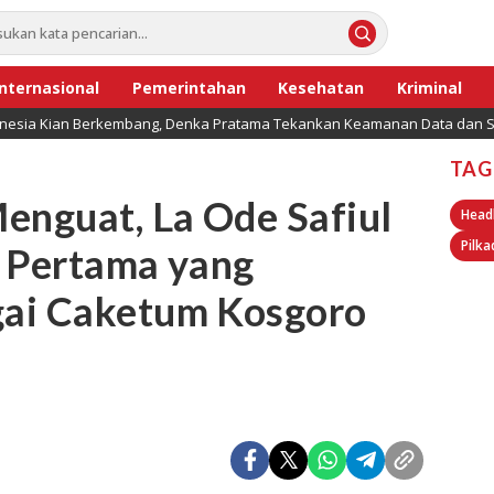
Internasional
Pemerintahan
Kesehatan
Kriminal
onesia Kian Berkembang, Denka Pratama Tekankan Keamanan Data dan Se
TAG
nguat, La Ode Safiul
Head
Pilka
n Pertama yang
ai Caketum Kosgoro