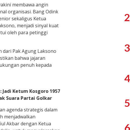
iyakini membawa angin
nal organisasi. Bang Odink
2
nior sekaligus Ketua
ksono, menjadi sinyal kuat
tui oleh para petinggi
3
 dari Pak Agung Laksono
astikan bahwa jajaran
 dukungan penuh kepada
4
: Jadi Ketum Kosgoro 1957
ak Suara Partai Golkar
5
an agenda strategis dalam
ah menjadwalkan
iul Akbar dengan Ketua
6