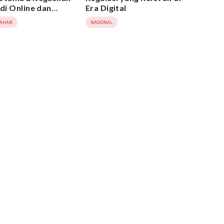
udi Online dan
Era Digital
 Pornografi
TAHAN
NASIONAL