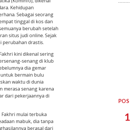
ika (Kominfo), dikenal
dara. Kehidupan
derhana. Sebagai seorang
sempat tinggal di kos dan
 semuanya berubah setelah
an situs judi online. Sejak
i perubahan drastis.
akhri kini dikenal sering
ersenang-senang di klub
 sebelumnya dia gemar
untuk bermain bulu
iskan waktu di dunia
n merasa senang karena
r dari pekerjaannya di
POS
1
 Fakhri mulai terbuka
adaan mabuk, dia tanpa
asilannya berasal dari