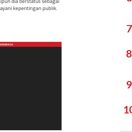
un dia berstatus sebagai
ayani kepentingan publik.
7
8
9
1