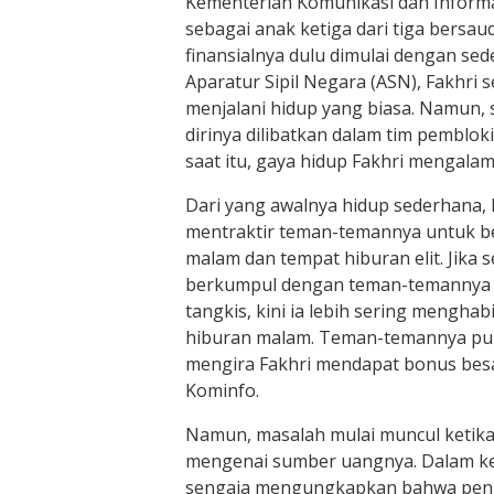
Kementerian Komunikasi dan Informat
sebagai anak ketiga dari tiga bersau
finansialnya dulu dimulai dengan se
Aparatur Sipil Negara (ASN), Fakhri 
menjalani hidup yang biasa. Namun,
dirinya dilibatkan dalam tim pemblokir
saat itu, gaya hidup Fakhri mengalam
Dari yang awalnya hidup sederhana, F
mentraktir teman-temannya untuk b
malam dan tempat hiburan elit. Jika
berkumpul dengan teman-temannya 
tangkis, kini ia lebih sering menghab
hiburan malam. Teman-temannya pu
mengira Fakhri mendapat bonus besa
Kominfo.
Namun, masalah mulai muncul ketika
mengenai sumber uangnya. Dalam ke
sengaja mengungkapkan bahwa pengh