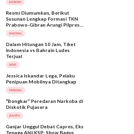
EKONOMI
Resmi Diumumkan, Berikut
Susunan Lengkap Formasi TKN
Prabowo-Gibran Arungi Pilpres
2024, Ada Ridwan Kamil hingga
NASIONAL
Suami Yenny Wahid
Dalam Hitungan 10 Jam, Tiket
Indonesia vs Bahrain Ludes
Terjual
SPORT
Jessica Iskandar Lega, Pelaku
Penipuan Mobilnya Ditangkap
KRIMINAL
“Bongkar” Peredaran Narkoba di
Diskotik Pujasera
JAKARTA
Ganjar Unggul Debat Capres, Eks
Tenaga Ahli KSP: Show Bagus