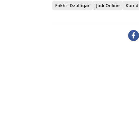
Fakhri Dzulfiqar
Judi Online
Komdi