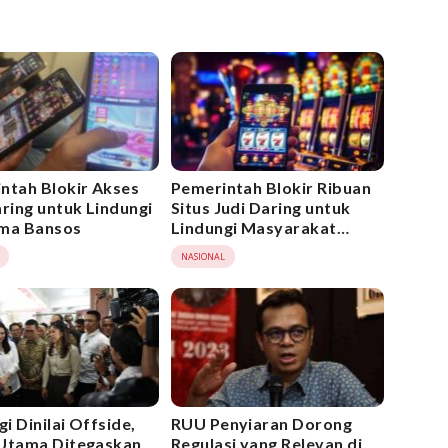
ntah Blokir Akses
Pemerintah Blokir Ribuan
aring untuk Lindungi
Situs Judi Daring untuk
ma Bansos
Lindungi Masyarakat
Sesuai Semangat Sumpah
NASIONAL
Pemuda
i Dinilai Offside,
RUU Penyiaran Dorong
Utama Ditegaskan
Regulasi yang Relevan di