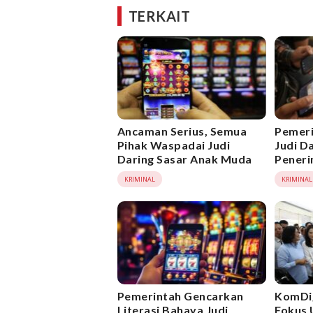
TERKAIT
Ancaman Serius, Semua
Pemeri
Pihak Waspadai Judi
Judi D
Daring Sasar Anak Muda
Peneri
KRIMINAL
KRIMINAL
Pemerintah Gencarkan
KomDig
Literasi Bahaya Judi
Fokus 