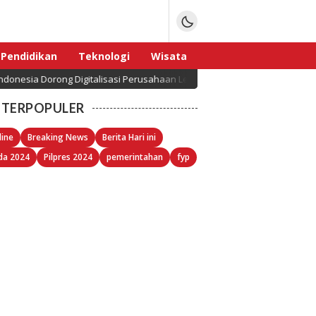
Pendidikan
Teknologi
Wisata
ng Digitalisasi Perusahaan Lewat ERP yang Disesuaikan dengan Regulasi
Sport
TERPOPULER
line
Breaking News
Berita Hari ini
da 2024
Pilpres 2024
pemerintahan
fyp