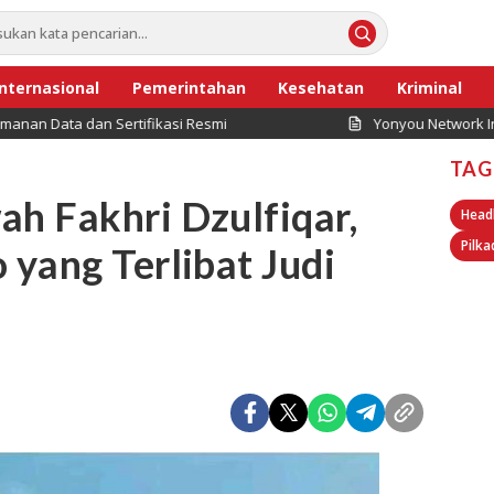
Internasional
Pemerintahan
Kesehatan
Kriminal
n Sertifikasi Resmi
Yonyou Network Indonesia Doro
TAG
h Fakhri Dzulfiqar,
Head
Pilka
yang Terlibat Judi