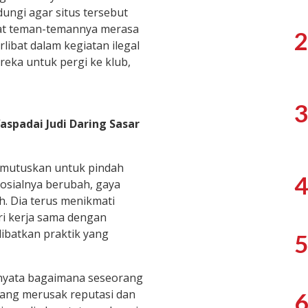
dungi agar situs tersebut
uat teman-temannya merasa
2
libat dalam kegiatan ilegal
ereka untuk pergi ke klub,
3
spadai Judi Daring Sasar
memutuskan untuk pindah
4
osialnya berubah, gaya
h. Dia terus menikmati
i kerja sama dengan
libatkan praktik yang
5
h nyata bagaimana seseorang
 yang merusak reputasi dan
6