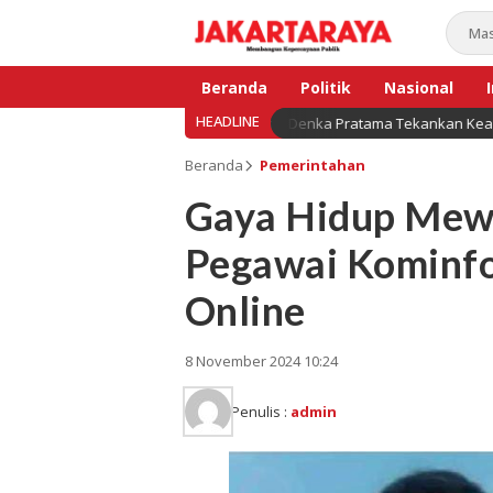
Beranda
Politik
Nasional
HEADLINE
s Indonesia Kian Berkembang, Denka Pratama Tekankan Keamanan Data da
Bisnis
Beranda
Pemerintahan
Gaya Hidup Mewa
Pegawai Kominfo 
Online
8 November 2024 10:24
Penulis :
admin