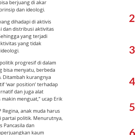
isa berjuang di akar
rinsip dan ideologi.
2
ng dihadapi di aktivis
dan distribusi aktivitas
 Sehingga yang terjadi
tivitas yang tidak
3
deologi.
politik progresif di dalam
ng bisa menyatu, berbeda
a. Ditambah kurangnya
4
tif ‘war position’ terhadap
rnatif dan juga alat
s makin menguat,” ucap Erik
5
IP Regina, anak muda harus
partai politik. Menurutnya,
s Pancasila dan
6
mperjuangkan kaum