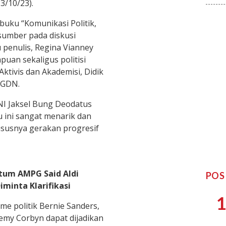
3/10/23).
uku “Komunikasi Politik,
asumber pada diskusi
u penulis, Regina Vianney
mpuan sekaligus politisi
Aktivis dan Akademisi, Didik
 GDN.
I Jaksel Bung Deodatus
 ini sangat menarik dan
susnya gerakan progresif
tum AMPG Said Aldi
POS
minta Klarifikasi
1
me politik Bernie Sanders,
remy Corbyn dapat dijadikan