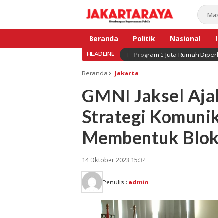
Beranda
Politik
Nasional
HEADLINE
Program 3 Juta Rumah Diperk
Bisnis
Beranda
Jakarta
GMNI Jaksel Aja
Strategi Komunik
Membentuk Blok 
14 Oktober 2023 15:34
Penulis :
admin