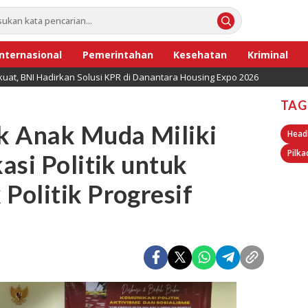
Internasional
Pemerintahan
Kesehatan
Kriminal
uat, BNI Hadirkan Solusi KPR di Danantara Housing Expo 2026
TAG
k Anak Muda Miliki
Head
Pilka
asi Politik untuk
Politik Progresif