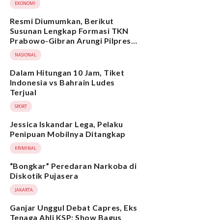
EKONOMI
Resmi Diumumkan, Berikut
Susunan Lengkap Formasi TKN
Prabowo-Gibran Arungi Pilpres
2024, Ada Ridwan Kamil hingga
NASIONAL
Suami Yenny Wahid
Dalam Hitungan 10 Jam, Tiket
Indonesia vs Bahrain Ludes
Terjual
SPORT
Jessica Iskandar Lega, Pelaku
Penipuan Mobilnya Ditangkap
KRIMINAL
“Bongkar” Peredaran Narkoba di
Diskotik Pujasera
JAKARTA
Ganjar Unggul Debat Capres, Eks
Tenaga Ahli KSP: Show Bagus