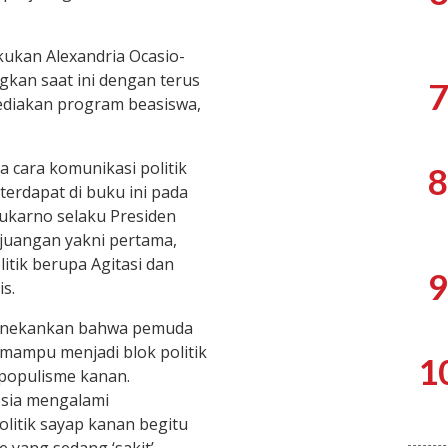
kukan Alexandria Ocasio-
kan saat ini dengan terus
7
ediakan program beasiswa,
cara komunikasi politik
8
terdapat di buku ini pada
ukarno selaku Presiden
rjuangan yakni pertama,
itik berupa Agitasi dan
9
s.
menekankan bahwa pemuda
 mampu menjadi blok politik
1
 populisme kanan.
esia mengalami
litik sayap kanan begitu